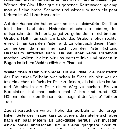
Wiesen der Alm. Über gut zu gehende Karrenwege gelangt
man auf eine breite Schneise und wiederum nach ein paar
Kehren im Wald zur Hasneralm.
Auf der Hasneralm halten wir uns links, taleinwärts. Die Tour
folgt dem Lauf des Hintersteinerbaches in einem, bei
entsprechender Schneelage gut zu gehenden, meist breiten,
Graben. Hält man sich am Ende des Grabens eher rechts,
erreicht man kurz den Pistenrand. Es lohnt sich diesen Punkt
zu merken, da man hier auch von der Piste Richtung
Hasneralm abfahren kann. Da wir aber keine Pistentour
machen wollten, hielten wir uns vorerst links und stiegen in
Bögen im lichten Wald südlich der Piste auf.
Weiter oben trafen wir wieder auf die Piste, die Bergstation
der Frauenkar-Seilbahn war schon in Sicht. Ab hier war es
fast einfacher, einfach der Piste zu folgen, als künstlich im Auf
und Ab abseits der Piste einen Weg zu suchen. Bis zur
Bergstation hat man schon mal 7 km und rund 900
Höhenmeter in den Beinen. Nun beginnt der 'alpine' Teil der
Tour.
Zuerst versuchten wir auf Höhe der Seilbahn an der orogr.
linken Seite des Frauenkars zu queren, das stellte sich aber
nach ein paar Metern als Sackgasse heraus. Wir mussten
einige Meter abrutschen, um auf eine gangbare Spur zu