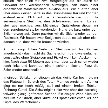
stoßen. Hier fielen mir zwei Bergsteiger auf, die durch die
Ostwand des Warscheneck aufstiegen, sah nach einer
ordentlichen Winteralpinismus-Aktion aus. Wir querten aber
über einen kleinen Sattel in das Brunnsteiner Kar und konnten
erstmal einen Blick auf die Schlüsselstelle der Tour, die
seilversicherte Steilrinne, den Skilehrerweg, werfen. Es sah
steil, aber machbar aus. Mit einigen Spitzkehren stiegen wir
den zunehmend steiler werdenden Hang bis kurz unter dem
Skilehrerweg auf. Dann packten wir die Skier wieder auf den
Rucksack. Wir hatten zwar Steigeisen dabei, es sah aber nicht
danach aus, dass wir sie brauchen würden.
An der orogr. linken Seite der Steilrinne ist das Stahlseil
angebracht - das macht die Sache schon irgendwie einfacher,
sonst wäre ohne Steigeisen und Pickel wohl kein Auskommen
hier. Nach etwa 50 Metern quert man aber auch schon wieder
nach links und kann auf einem schönen flachen Platz die
Skier wieder anschnallen.
In einigen Spitzkehren stiegen wir das kleine Kar hoch, bis wir
das Plateau im Bereich des Toten Mannes erreichten. Ab hier
ging es nur noch mäßig steil auf einem breiten Rücken
Richtung Gipfel. Die Schwierigkeit hier war eher der harschig,
teilweise glasig, gefrorene Schnee. Ein eisiger Wind blies uns
hier um die Ohren, aber kurze Zeit später erreichten wir den
Gipfel des Warscheneck.