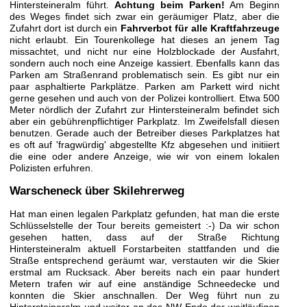
Hintersteineralm führt.
Achtung beim Parken!
Am Beginn
des Weges findet sich zwar ein geräumiger Platz, aber die
Zufahrt dort ist durch ein
Fahrverbot für alle Kraftfahrzeuge
nicht erlaubt. Ein Tourenkollege hat dieses an jenem Tag
missachtet, und nicht nur eine Holzblockade der Ausfahrt,
sondern auch noch eine Anzeige kassiert. Ebenfalls kann das
Parken am Straßenrand problematisch sein. Es gibt nur ein
paar asphaltierte Parkplätze. Parken am Parkett wird nicht
gerne gesehen und auch von der Polizei kontrolliert. Etwa 500
Meter nördlich der Zufahrt zur Hintersteineralm befindet sich
aber ein gebührenpflichtiger Parkplatz. Im Zweifelsfall diesen
benutzen. Gerade auch der Betreiber dieses Parkplatzes hat
es oft auf 'fragwürdig' abgestellte Kfz abgesehen und initiiert
die eine oder andere Anzeige, wie wir von einem lokalen
Polizisten erfuhren.
Warscheneck über Skilehrerweg
Hat man einen legalen Parkplatz gefunden, hat man die erste
Schlüsselstelle der Tour bereits gemeistert :-) Da wir schon
gesehen hatten, dass auf der Straße Richtung
Hintersteineralm aktuell Forstarbeiten stattfanden und die
Straße entsprechend geräumt war, verstauten wir die Skier
erstmal am Rucksack. Aber bereits nach ein paar hundert
Metern trafen wir auf eine anständige Schneedecke und
konnten die Skier anschnallen. Der Weg führt nun zu
Hintersteineralm und weiter an das NW Ende der weitläufigen