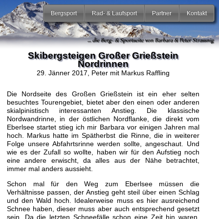
Bergsport
Rad- & Laufsport
Partner
Kontakt
Skibergsteigen Großer Grießstein
Nordrinnen
29. Jänner 2017
, Peter mit Markus Raffling
Die Nordseite des Großen Grießstein ist ein eher selten
besuchtes Tourengebiet, bietet aber den einen oder anderen
skialpinistisch interessanten Anstieg. Die klassische
Nordwandrinne, in der östlichen Nordflanke, die direkt vom
Eberlsee startet stieg ich mir Barbara vor einigen Jahren mal
hoch. Markus hatte im Spätherbst die Rinne, die in weiterer
Folge unsere Abfahrtsrinne werden sollte, angeschaut. Und
wie es der Zufall so wollte, haben wir für den Aufstieg noch
eine andere erwischt, da alles aus der Nähe betrachtet,
immer mal anders aussieht.
Schon mal für den Weg zum Eberlsee müssen die
Verhältnisse passen, der Anstieg geht steil über einen Schlag
und den Wald hoch. Idealerweise muss es hier ausreichend
Schnee haben, dieser muss aber auch entsprechend gesetzt
sein. Da die letzten Schneefälle schon eine Zeit hin waren,