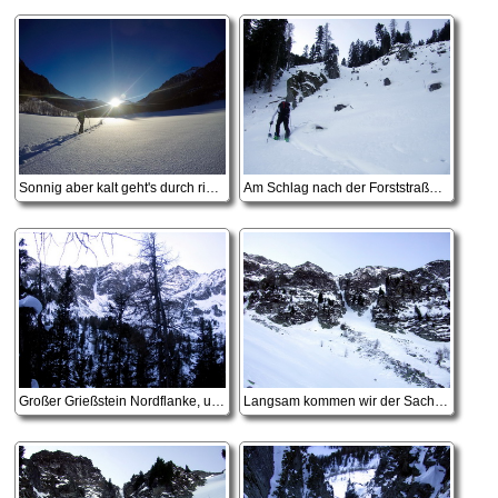
Sonnig aber kalt geht's durch riesige Reifkristalle
Am Schlag nach der Forststraße schöner Powder, da kann man sich schon mal auf die Abfahrt freuen
Großer Grießstein Nordflanke, unsere Aufstiegsrinne am rechten Bildteil, rechts vom Baum
Langsam kommen wir der Sache näher, doch etwas breiter als von der Ferne betrachtet.