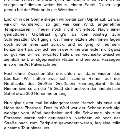
stiegen auf diesem weiter bis zu einem Sattel. Dieser liegt
genau bei der Einfahrt in die Westrinne.
Endlich in der Sonne stiegen wir weiter zum Gipfel auf. Es war
wirklich wundervoll, so gut wie kein Wind, angenehme
Temperaturen .. heuer noch nicht oft erlebt. Nach einer
gemütlichen Gipfelrast ging's an den Abstieg zum
Schneesattel. Dort ging's los, meine letzten Steilrinnen lagen
doch schon eine Zeit zurück, und so ging ich es sehr
konzentriert an. Der Schnee in der Rinne war leider nicht ganz
so gut wie wir es erwartet hätten, es wechselte zwischen
ziemlich hart, windgepressten Platten und ein paar Passagen
in so einer Art Pulverschnee.
Fast ohne Zwischenfälle erreichten wir dann wieder das
Eberlkar. Wir hatten zwei sehr schöne Rinnen auf der
Nordflanke des Großen Grießstein kennengelernt. Beide
Rinnen sind so an die 45 Grad steil und von der Einfahrt am
Sattel etwa 300 Höhenmeter lang.
Nun ging's erst mal im windgepressten Harsch bis etwa auf
Höhe des Eberlsee. Dort im Wald war der Schnee noch viel
weniger vom Wind bearbeitet und die Schwünge bis zum
Forstweg waren sehr genussreich. Nachdem wir noch der
Straße nach zum Parkplatz gewandert waren, lag eine tolle
einsame Tour hinter uns.