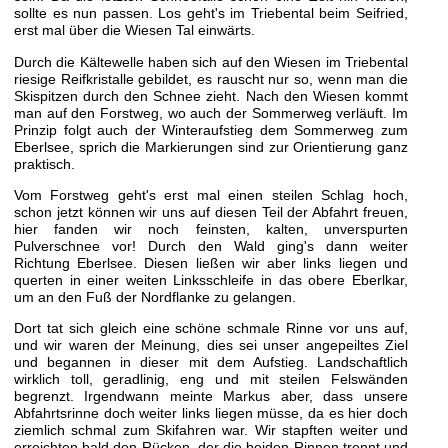
sollte es nun passen. Los geht's im Triebental beim Seifried,
erst mal über die Wiesen Tal einwärts.
Durch die Kältewelle haben sich auf den Wiesen im Triebental
riesige Reifkristalle gebildet, es rauscht nur so, wenn man die
Skispitzen durch den Schnee zieht. Nach den Wiesen kommt
man auf den Forstweg, wo auch der Sommerweg verläuft. Im
Prinzip folgt auch der Winteraufstieg dem Sommerweg zum
Eberlsee, sprich die Markierungen sind zur Orientierung ganz
praktisch.
Vom Forstweg geht's erst mal einen steilen Schlag hoch,
schon jetzt können wir uns auf diesen Teil der Abfahrt freuen,
hier fanden wir noch feinsten, kalten, unverspurten
Pulverschnee vor! Durch den Wald ging's dann weiter
Richtung Eberlsee. Diesen ließen wir aber links liegen und
querten in einer weiten Linksschleife in das obere Eberlkar,
um an den Fuß der Nordflanke zu gelangen.
Dort tat sich gleich eine schöne schmale Rinne vor uns auf,
und wir waren der Meinung, dies sei unser angepeiltes Ziel
und begannen in dieser mit dem Aufstieg. Landschaftlich
wirklich toll, geradlinig, eng und mit steilen Felswänden
begrenzt. Irgendwann meinte Markus aber, dass unsere
Abfahrtsrinne doch weiter links liegen müsse, da es hier doch
ziemlich schmal zum Skifahren war. Wir stapften weiter und
erreichten bald den Rücken, der die beiden Rinnen trennt und