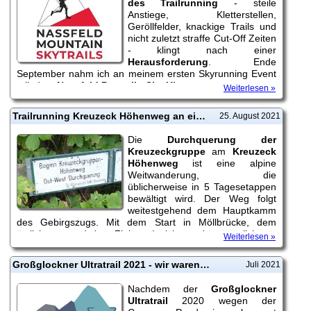
des Trailrunning
- steile
Anstiege, Kletterstellen,
Geröllfelder, knackige Trails und
nicht zuletzt straffe Cut-Off Zeiten
- klingt nach einer
Herausforderung
. Ende
September nahm ich an meinem ersten Skyrunning Event
teil, dem
Nassfeld Pramollo Sky Ultra
...
Weiterlesen »
Trailrunning Kreuzeck Höhenweg an einem Tag
25. August 2021
Die
Durchquerung der
Kreuzeckgruppe
am
Kreuzeck
Höhenweg
ist eine alpine
Weitwanderung, die
üblicherweise in 5 Tagesetappen
bewältigt wird. Der Weg folgt
weitestgehend dem Hauptkamm
des Gebirgszugs. Mit dem Start in Möllbrücke, dem
östlichsten, und dem Ziel am Iselsberg, dem westlichsten
Weiterlesen »
Punkt der Kreuzeckgruppe, ergibt sich eine förmlich ideale
Linie. Mich reizte der Gedanke extrem...
Großglockner Ultratrail 2021 - wir waren dabei!
Juli 2021
Nachdem der
Großglockner
Ultratrail
2020 wegen der