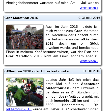
Abstiegshöhenmeter warteten auf mich. Am 1. Juli war es
soweit, mit Markus Raffling, der mich bei
Europas
Weiterlesen »
schönstem Erlebnislauf
coachen sollte, ging's auf nach
Gmunden.
Graz Marathon 2016
9. Oktober 2016
Auch im Jahr 2016 meldete ich
mich wieder zum Graz Marathon
an. Nachdem der Horizont durch
die Teilnahme an der
oXXentour
2016
, doch um ein Stück
erweitert wurde, und bereits neue
Pläne in meinem Kopf herumschwirren, war der Plan den
Graz Marathon
2016 nicht am Limit, sondern eher zu
Trainingszwecken zu laufen.
Weiterlesen »
oXXentour 2016 - der Ultra-Trail rund um den Bezirk Voitsberg
11. Juli 2016
Letztes Jahr ließ ich mich das
erste Mal auf das
Abenteuer
oXXentour
ein - dem Extremlauf,
bei dem es in 24 Stunden rund
um den Bezirk Voitsberg geht, mit
doch immerhin 135 km und mehr
3500 Höhenmetern. Die
oXXentour 2015
wurde am Gaberl aus Sicherheitsgründen