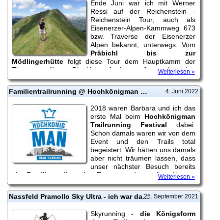
Ende Juni war ich mit Werner
Ressi auf der Reichenstein -
Reichenstein Tour, auch als
Eisenerzer-Alpen-Kammweg 673
bzw. Traverse der Eisenerzer
Alpen bekannt, unterwegs. Vom
Präbichl bis zur
Mödlingerhütte
folgt diese Tour dem Hauptkamm der
Eisenerzer Alpen. Die Herausforderung liegt neben den
Weiterlesen »
Eckdaten von
42 Kilometern und 3750 Hm+
vor allem in
der
fehlenden Infrastruktur
.
Familientrailrunning @ Hochkönigman 2022
4. Juni 2022
2018 waren Barbara und ich das
erste Mal beim
Hochkönigman
Trailrunning Festival
dabei.
Schon damals waren wir von dem
Event und den Trails total
begeistert. Wir hätten uns damals
aber nicht träumen lassen, dass
unser nächster Besuch bereits
ein
Familientrailrunning-Event
werden sollte. Unsere
Weiterlesen »
Tochter Sophie wollte
erstmals Trailrunning-Event Luft
schnuppern
und beim Easytrail, gemeinsam mit...
Nassfeld Pramollo Sky Ultra - ich war dabei
25. September 2021
Skyrunning -
die Königsform