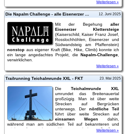
Stanzer Trail XL
.
Weiterlesen »
Die Napalm Challenge - alle Eisenerzer Klettersteige nonstop
12. Juni 2025
Mit der Begehung
aller
Eisenerzer Klettersteige
(Kaiserschild, Kaiser Franz Josef,
Rosslochhöhlen, Eisenerzer und
Südwandsteig am Pfaffenstein)
nonstop
aus eigener Kraft (Bike, Hike, Climb) konnte ich
ein lange angedachtes Projekt, die
Napalm-Challenge
,
verwirklichen.
Weiterlesen »
Trailrunning Teichalmrunde XXL - FKT
23. Mai 2025
Die
Teichalmrunde XXL
umrundet das Breitenauertal
großzügig. Man ist über weite
Strecken auf Bergrücken
unterwegs. Der
nördliche Teil
führt über weite Strecken auf
einsamen Wegen
dahin,
während man am südlichen Teil auf bekannteren und
stärker frequentierten Wegen zwischen Straßegg,
Weiterlesen »