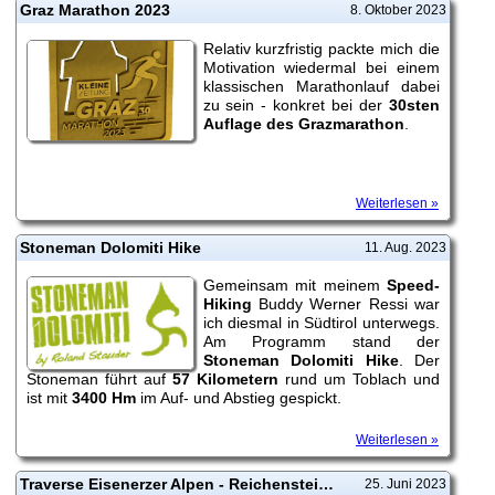
Graz Marathon 2023
8. Oktober 2023
Relativ kurzfristig packte mich die
Motivation wiedermal bei einem
klassischen Marathonlauf dabei
zu sein - konkret bei der
30sten
Auflage des Grazmarathon
.
Weiterlesen »
Stoneman Dolomiti Hike
11. Aug. 2023
Gemeinsam mit meinem
Speed-
Hiking
Buddy Werner Ressi war
ich diesmal in Südtirol unterwegs.
Am Programm stand der
Stoneman Dolomiti Hike
. Der
Stoneman führt auf
57 Kilometern
rund um Toblach und
ist mit
3400 Hm
im Auf- und Abstieg gespickt.
Weiterlesen »
Traverse Eisenerzer Alpen - Reichenstein zu Reichenstein 2023
25. Juni 2023