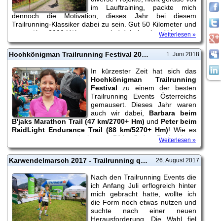
im Lauftraining, packte mich
dennoch die Motivation, dieses Jahr bei diesem
Trailrunning-Klassiker dabei zu sein. Gut 50 Kilometer und
etwas über 2000 Höhenmeter sind dabei zu bewältigen.
Weiterlesen »
Hochkönigman Trailrunning Festival 2018 - wir waren dabei!
1. Juni 2018
In kürzester Zeit hat sich das
Hochkönigman Trailrunning
Festival
zu einem der besten
Trailrunning Events Österreichs
gemausert. Dieses Jahr waren
auch wir dabei,
Barbara beim
B'jaks Marathon Trail (47 km/2700+ Hm)
und
Peter beim
RaidLight Endurance Trail (88 km/5270+ Hm)
! Wie es
uns ergangen ist und ein paar Bilder findest Du in einem
Weiterlesen »
kleinen Bericht!
Karwendelmarsch 2017 - Trailrunning quer durch den Naturpark Karwendel
26. August 2017
Nach den Trailrunning Events die
ich Anfang Juli erflogreich hinter
mich gebracht hatte, wollte ich
die Form noch etwas nutzen und
suchte nach einer neuen
Herausforderung. Die Wahl fiel