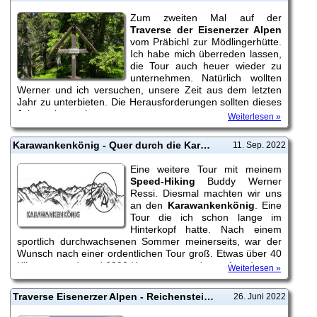
Zum zweiten Mal auf der
Traverse der Eisenerzer Alpen
vom Präbichl zur Mödlingerhütte.
Ich habe mich überreden lassen,
die Tour auch heuer wieder zu
unternehmen. Natürlich wollten
Werner und ich versuchen, unsere Zeit aus dem letzten
Jahr zu unterbieten. Die Herausforderungen sollten dieses
Jahr andere sein.
Weiterlesen »
Karawankenkönig - Quer durch die Karawanken vom Bodental zum Mittagskogel
11. Sep. 2022
Eine weitere Tour mit meinem
Speed-Hiking
Buddy Werner
Ressi. Diesmal machten wir uns
an den
Karawankenkönig
. Eine
Tour die ich schon lange im
Hinterkopf hatte. Nach einem
sportlich durchwachsenen Sommer meinerseits, war der
Wunsch nach einer ordentlichen Tour groß. Etwas über 40
Kilometer und rund 2800 Hm+ warteten dort auf uns!
Weiterlesen »
Traverse Eisenerzer Alpen - Reichenstein zu Reichenstein an einem Tag
26. Juni 2022