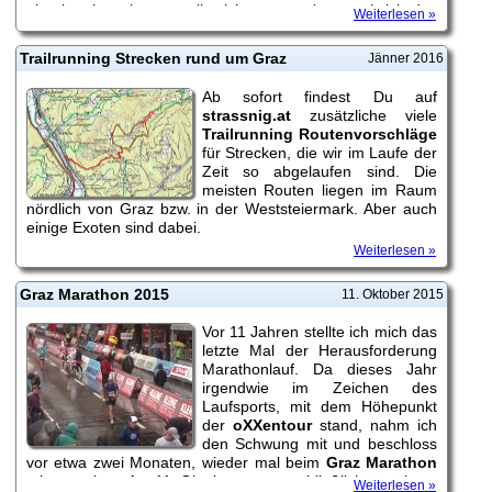
abgebrochen, heuer wollte ich erneut wissen, ob ich das
Weiterlesen »
Zeug zu einem echten
oXXen
habe!
Trailrunning Strecken rund um Graz
Jänner 2016
Ab sofort findest Du auf
strassnig.at
zusätzliche viele
Trailrunning Routenvorschläge
für Strecken, die wir im Laufe der
Zeit so abgelaufen sind. Die
meisten Routen liegen im Raum
nördlich von Graz bzw. in der Weststeiermark. Aber auch
einige Exoten sind dabei.
Weiterlesen »
Graz Marathon 2015
11. Oktober 2015
Vor 11 Jahren stellte ich mich das
letzte Mal der Herausforderung
Marathonlauf. Da dieses Jahr
irgendwie im Zeichen des
Laufsports, mit dem Höhepunkt
der
oXXentour
stand, nahm ich
den Schwung mit und beschloss
vor etwa zwei Monaten, wieder mal beim
Graz Marathon
mitzumachen. Am 11. Oktober war es schließlich soweit ...
Weiterlesen »