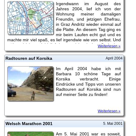
Irgendwann im August des
Jahres 2004, lief ich von der
Wohnung meiner damaligen
Freundin, und jetzigen Ehefrau,
in Graz Andritz wieder einmal auf
die Platte. An diesem Tag ging es
mir beim Laufen echt gut und es
machte mir viel spaß, es lief irgendwie wie von selbst. Und
während ich so dahinlief, begann ich mit dem Gedanken
Weiterlesen »
zu spielen, wiedermal einen Marathon zu laufen um dabei
die Grenzen des...
Radtouren auf Korsika
April 2004
Im April 2004 habe ich mit
Barbara 10 schöne Tage auf
Korsika verbracht. Einige
Eindrücke und Tipps von unseren
Radtouren auf Korsika sind nun
auf meiner Seite zu finden!
Weiterlesen »
Welsch Marathon 2001
5. Mai 2001
Am 5. Mai 2001 war es soweit,