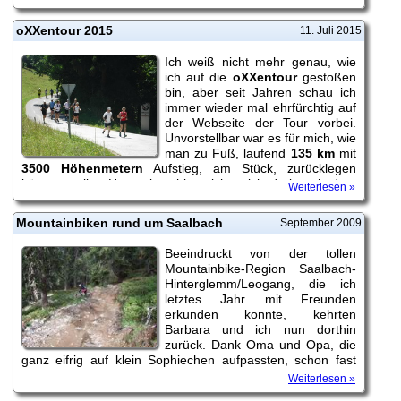
oXXentour 2015
11. Juli 2015
Ich weiß nicht mehr genau, wie
ich auf die
oXXentour
gestoßen
bin, aber seit Jahren schau ich
immer wieder mal ehrfürchtig auf
der Webseite der Tour vorbei.
Unvorstellbar war es für mich, wie
man zu Fuß, laufend
135 km
mit
3500 Höhenmetern
Aufstieg, am Stück, zurücklegen
können sollte; Heuer beschloss ich, mich, frei nach dem
Weiterlesen »
Motto 'think big', auf dieses Abenteuer einzulassen.
Mountainbiken rund um Saalbach
September 2009
Beeindruckt von der tollen
Mountainbike-Region Saalbach-
Hinterglemm/Leogang, die ich
letztes Jahr mit Freunden
erkunden konnte, kehrten
Barbara und ich nun dorthin
zurück. Dank Oma und Opa, die
ganz eifrig auf klein Sophiechen aufpassten, schon fast
wieder ein Urlaub wie früher ...
Weiterlesen »