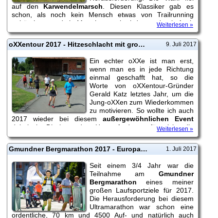
auf den
Karwendelmarsch
. Diesen Klassiker gab es
schon, als noch kein Mensch etwas von Trailrunning
gehört hatte und ein Marathon noch als 'extrem' galt. Auch
Weiterlesen »
Barbara wollte dabei sein und sich an den 35 Kilometern
versuchen.
oXXentour 2017 - Hitzeschlacht mit großer Kameradschaft
9. Juli 2017
Ein echter oXXe ist man erst,
wenn man es in jede Richtung
einmal geschafft hat, so die
Worte von oXXentour-Gründer
Gerald Katz letztes Jahr, um die
Jung-oXXen zum Wiederkommen
zu motivieren. So wollte ich auch
2017 wieder bei diesem
außergewöhnlichen Event
dabeisein. Die besondere Herausforderung für mich - die
Weiterlesen »
oXXentour 2017 fand nur 8 Tage nach meiner Teilnahme
am Gmundner...
Gmundner Bergmarathon 2017 - Europas schönster Erlebnislauf
1. Juli 2017
Seit einem 3/4 Jahr war die
Teilnahme am
Gmundner
Bergmarathon
eines meiner
großen Laufsportziele für 2017.
Die Herausforderung bei diesem
Ultramarathon war schon eine
ordentliche, 70 km und 4500 Auf- und natürlich auch