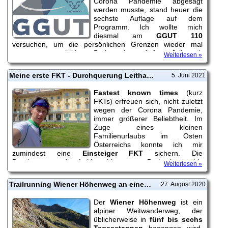
Corona Pandemie abgesagt
werden musste, stand heuer die
sechste Auflage auf dem
Programm. Ich wollte mich
diesmal am
GGUT 110
versuchen, um die persönlichen Grenzen wieder mal
etwas zu verschieben. Barbara hatte Anfang Juli noch
Weiterlesen »
einen Startplatz für den
GGT 55
ergattert, auch für sie von
den Eckdaten eine große Herausforderung.
Meine erste FKT - Durchquerung Leithagebirge - vom Neusiedlersee nach Eisenstadt
5. Juni 2021
Fastest known times
(kurz
FKTs) erfreuen sich, nicht zuletzt
wegen der Corona Pandemie,
immer größerer Beliebtheit. Im
Zuge eines kleinen
Familienurlaubs im Osten
Österreichs konnte ich mir
zumindest eine
Einsteiger FKT
sichern. Die
Durchquerung des Leithagebirges von Breitenbrunn bis
Weiterlesen »
Eisenstadt.
Trailrunning Wiener Höhenweg an einem Tag
27. August 2020
Der
Wiener Höhenweg
ist ein
alpiner Weitwanderweg, der
üblicherweise in
fünf bis sechs
Tagesetappen
begangen wird.