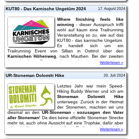
Teichalm und Roter Wand unterwegs. Schon zum zweiten
mal unternahm ich dieses Jahr diese schöne Tour und...
KUT80 - Das Karnische Ungetüm 2024
17. August 2024
Where finishing feels like
winning
- dieser Ausspruch trifft
wohl auf kaum eine Trailrunning
Veranstaltung so zu, wie auf das
KUT80 - das karnische Ungetüm.
Es handelt sich um ein
Trailrunning Event von Sillian in Osttirol über den
Karnischen Höhenweg
, nach Mauthen. Bei der zweiten
Ausgabe dieses Events stellte ich mich dem Ungetüm!
Weiterlesen »
UR-Stoneman Dolomiti Hike
20. Juli 2024
Letztes Jahr war mein Speed-
Hiking Buddy Werner und ich am
Stoneman Dolomiti Hike
unterwegs. Zurück in der Heimat
der Stonemen, machten wir uns
diesmal an den
UR-Stoneman - sozusagen den Vater
aller Stoneman
! Da dies keine offizielle Stoneman Strecke
mehr ist, auch ohne Aussicht auf eine Trophäe, dafür aber
mit Hoffnung auf
tolle Trails und alpine
Weiterlesen »
Dolomitenlandschaft
. Wir sollten nicht...