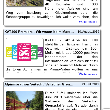
48 Kilometer und 4000
Höhenmeter Aufstieg sind am
Weg vom Iselsberg zum Glocknerhaus durch die
Schobergruppe zu bewältigen. Ich wollte versuchen, den
Weg
an einem Tag
zurückzulegen.
Weiterlesen »
KAT100 Premiere - Wir waren beim Marathon-Trail dabei
10. August 2019
KAT100 -
Kitz Alps Trail 100
steht für den längsten Trailrun in
Österreich. Erstmals ein 100-
Meiler mit knapp 10000 positiven
Höhenmetern, der den
internationalen Vergleich nicht zu
scheuen braucht! Motiviert durch
die tollen Aufnahmen im Promo-Video wollten wir uns
dieses Event nicht entgehen lassen. Die Ultra-Distanz wäre
Weiterlesen »
für uns natürlich etwas zu hoch gegriffen. Wir entschieden
uns, beim
Marathon Trail mit...
Alpinmarathon Veitsch / Veitscher Grenzstaffellauf 2019
21. Juli 2019
Durch Zufall stolperte ich Ende
Juni 2019 wiedermal über die
Webseite des
Veitscher
Grenzstaffellauf
. Gerade durch
diverse Projekte, nicht gerade voll