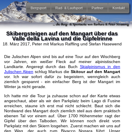
Bergsport
Rad- & Laufsport
Partner
Kontakt
Skibergsteigen auf den Mangart über das
Valle della Lavina und die Gipfelrinne
18. März 2017
, Peter mit Markus Raffling und Stefan Hasewend
Die Julischen Alpen sind bis auf eine Tour auf den Wischberg
vor Jahren, ein weißer Fleck auf meiner alpinistischen
Landkarte. Angeregt durch das Buch
Skialpinismus in den
Julischen Alpen
schlug Markus die
Skitour auf den Mangart
vor. Ich war sofort dafür zu begeistern, wenngleich auch
ziemlich gespannt - ein einfacher Berg ist der Mangart im
Winter ja nicht gerade.
Ich hatte mir die Tour ja zuhause schon auf der Karte etwas
angeschaut, aber als wir den Parkplatz beim Lago di Fusine
erreichen, staune ich erst mal nicht schlecht. Baut sich die
Nordwand des Mangart doch ziemlich steil aus dem praktisch
ebenen Tal vor einem auf. Über 1700 Höhenmeter ragt der
Gipfel über den Talboden. Wir können noch direkt vom
Parkplatz mit den Skiern losgehen. Zuerst machen wir uns auf
den Weg, der auch zum Bivacco Nogara führt. Unser