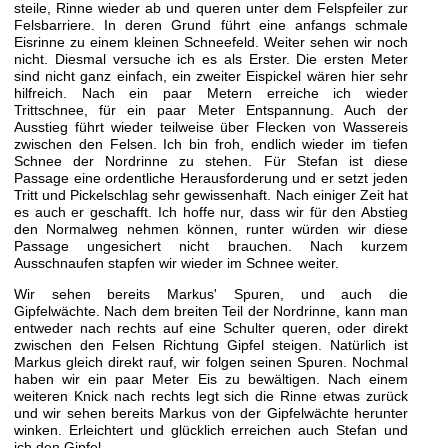
steile, Rinne wieder ab und queren unter dem Felspfeiler zur
Felsbarriere. In deren Grund führt eine anfangs schmale
Eisrinne zu einem kleinen Schneefeld. Weiter sehen wir noch
nicht. Diesmal versuche ich es als Erster. Die ersten Meter
sind nicht ganz einfach, ein zweiter Eispickel wären hier sehr
hilfreich. Nach ein paar Metern erreiche ich wieder
Trittschnee, für ein paar Meter Entspannung. Auch der
Ausstieg führt wieder teilweise über Flecken von Wassereis
zwischen den Felsen. Ich bin froh, endlich wieder im tiefen
Schnee der Nordrinne zu stehen. Für Stefan ist diese
Passage eine ordentliche Herausforderung und er setzt jeden
Tritt und Pickelschlag sehr gewissenhaft. Nach einiger Zeit hat
es auch er geschafft. Ich hoffe nur, dass wir für den Abstieg
den Normalweg nehmen können, runter würden wir diese
Passage ungesichert nicht brauchen. Nach kurzem
Ausschnaufen stapfen wir wieder im Schnee weiter.
Wir sehen bereits Markus' Spuren, und auch die
Gipfelwächte. Nach dem breiten Teil der Nordrinne, kann man
entweder nach rechts auf eine Schulter queren, oder direkt
zwischen den Felsen Richtung Gipfel steigen. Natürlich ist
Markus gleich direkt rauf, wir folgen seinen Spuren. Nochmal
haben wir ein paar Meter Eis zu bewältigen. Nach einem
weiteren Knick nach rechts legt sich die Rinne etwas zurück
und wir sehen bereits Markus von der Gipfelwächte herunter
winken. Erleichtert und glücklich erreichen auch Stefan und
ich den Gipfel.