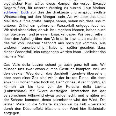
eigentlicher Plan wäre, diese Rampe, die vorbei Bivacco
Nogara führt, für unseren Aufstieg zu nutzen. Laut Markus'
schlauem Buch
soll dies der direkteste und anspruchsvollste
Winteranstieg auf den Mangart sein. Als wir aber das erste
Mal Blick auf die große Rampe haben, sehen wir, dass uns im
unteren Drittel ein gefrorener Wasserfall entgegenleuchtet.
Wir sind nicht sicher, ob wir ihn umgehen können, haben auch
nur Steigeisen und je einen Eispickel dabei. Wir beschließen,
doch den Aufstieg über das Valle della Lavina zu machen, in
das wir von unserem Standort aus noch gut kommen. Aus
anderen Tourenberichten habe ich später gesehen, dass
dieser Wasserfall links umgangen werden kann - vielleicht das
nächste Mal.
Das Valle della Lavina schaut ja auch ganz toll aus. Wir
müssen uns zwar etwas durchs Gestrüpp kämpfen, weil wir
den direkten Weg durch das Bachbett irgendwie übersehen,
aber nach einer Zeit sind wir in der breiten Rinne, die doch
etwa 900 Höhenmeter hoch ist. Der Schnee ist recht griffig, so
können wir bis kurz vor der Forcella della Lavina
(Lahnscharte) mit Skiern aufsteigen. Inzwischen hat der
versprochene Föhnwind etwas aufgefrischt, und je näher wir
der Scharte kommen, desto stürmischer wird der Wind. Die
letzten Meter in die Scharte stapfen wir zu Fuß - verstärkt
durch den Düseneffekt bläst uns der Wind hier Eiskristalle
entgegen.