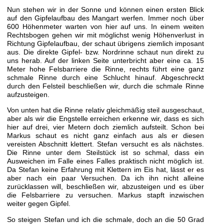
Nun stehen wir in der Sonne und können einen ersten Blick
auf den Gipfelaufbau des Mangart werfen. Immer noch über
600 Höhenmeter warten von hier auf uns. In einem weiten
Rechtsbogen gehen wir mit möglichst wenig Höhenverlust in
Richtung Gipfelaufbau, der schaut übrigens ziemlich imposant
aus. Die direkte Gipfel- bzw. Nordrinne schaut nun direkt zu
uns herab. Auf der linken Seite unterbricht aber eine ca. 15
Meter hohe Felsbarriere die Rinne, rechts führt eine ganz
schmale Rinne durch eine Schlucht hinauf. Abgeschreckt
durch den Felsteil beschließen wir, durch die schmale Rinne
aufzusteigen.
Von unten hat die Rinne relativ gleichmäßig steil ausgeschaut,
aber als wir die Engstelle erreichen erkenne wir, dass es sich
hier auf drei, vier Metern doch ziemlich aufsteilt. Schon bei
Markus schaut es nicht ganz einfach aus als er diesen
vereisten Abschnitt klettert. Stefan versucht es als nächstes.
Die Rinne unter dem Steilstück ist so schmal, dass ein
Ausweichen im Falle eines Falles praktisch nicht möglich ist.
Da Stefan keine Erfahrung mit Klettern im Eis hat, lässt er es
aber nach ein paar Versuchen. Da ich ihn nicht alleine
zurücklassen will, beschließen wir, abzusteigen und es über
die Felsbarriere zu versuchen. Markus stapft inzwischen
weiter gegen Gipfel.
So steigen Stefan und ich die schmale, doch an die 50 Grad