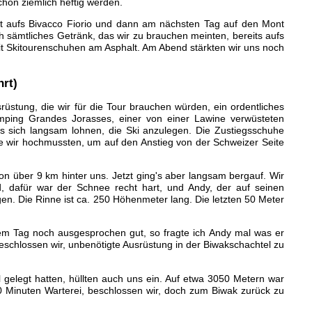
hon ziemlich heftig werden.
rst aufs Bivacco Fiorio und dann am nächsten Tag auf den Mont
ch sämtliches Getränk, das wir zu brauchen meinten, bereits aufs
 Skitourenschuhen am Asphalt. Am Abend stärkten wir uns noch
hrt)
rüstung, die wir für die Tour brauchen würden, ein ordentliches
mping Grandes Jorasses, einer von einer Lawine verwüsteten
s sich langsam lohnen, die Ski anzulegen. Die Zustiegsschuhe
ie wir hochmussten, um auf den Anstieg von der Schweizer Seite
on über 9 km hinter uns. Jetzt ging's aber langsam bergauf. Wir
, dafür war der Schnee recht hart, und Andy, der auf seinen
gen. Die Rinne ist ca. 250 Höhenmeter lang. Die letzten 50 Meter
sem Tag noch ausgesprochen gut, so fragte ich Andy mal was er
schlossen wir, unbenötigte Ausrüstung in der Biwakschachtel zu
l gelegt hatten, hüllten auch uns ein. Auf etwa 3050 Metern war
40 Minuten Warterei, beschlossen wir, doch zum Biwak zurück zu