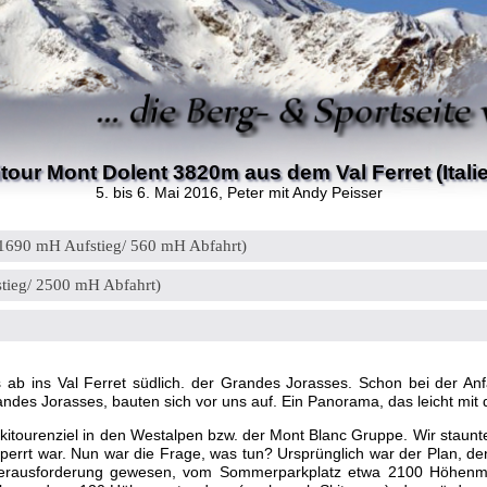
tour Mont Dolent 3820m aus dem Val Ferret (Itali
5. bis 6. Mai 2016
, Peter mit Andy Peisser
. 1690 mH Aufstieg/ 560 mH Abfahrt)
tieg/ 2500 mH Abfahrt)
's ab ins Val Ferret südlich. der Grandes Jorasses. Schon bei der A
ndes Jorasses, bauten sich vor uns auf. Ein Panorama, das leicht mi
itourenziel in den Westalpen bzw. der Mont Blanc Gruppe. Wir staunten 
perrt war. Nun war die Frage, was tun? Ursprünglich war der Plan, d
Herausforderung gewesen, vom Sommerparkplatz etwa 2100 Höhenmet