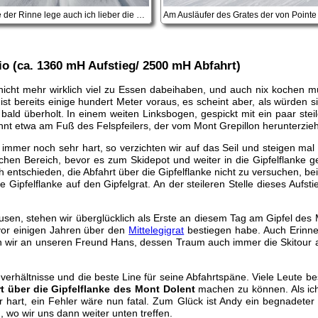
Am oberen Ende der Rinne lege auch ich lieber die Steigeisen an
o (ca. 1360 mH Aufstieg/ 2500 mH Abfahrt)
icht mehr wirklich viel zu Essen dabeihaben, und auch nix kochen müs
ist bereits einige hundert Meter voraus, es scheint aber, als würden
ald überholt. In einem weiten Linksbogen, gespickt mit ein paar ste
innt etwa am Fuß des Felspfeilers, der vom Mont Grepillon herunterzieh
immer noch sehr hart, so verzichten wir auf das Seil und steigen mal s
flachen Bereich, bevor es zum Skidepot und weiter in die Gipfelflanke 
ntschieden, die Abfahrt über die Gipfelflanke nicht zu versuchen, bei 
e Gipfelflanke auf den Gipfelgrat. An der steileren Stelle dieses Au
en, stehen wir überglücklich als Erste an diesem Tag am Gipfel des Mo
 vor einigen Jahren über den
Mittelegigrat
bestiegen habe. Auch Erinne
 wir an unseren Freund Hans, dessen Traum auch immer die Skitour a
everhältnisse und die beste Line für seine Abfahrtspäne. Viele Leute 
t über die Gipfelflanke des Mont Dolent
machen zu können. Als ich
 hart, ein Fehler wäre nun fatal. Zum Glück ist Andy ein begnadeter 
 wo wir uns dann weiter unten treffen.