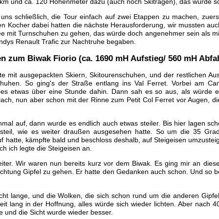
km und ca. 120 Höhenmeter dazu (auch noch Skitragen), das würde sc
n uns schließlich, die Tour einfach auf zwei Etappen zu machen, zue
einen Kocher dabei hatten die nächste Herausforderung, wir mussten au
e mit Turnschuhen zu gehen, das würde doch angenehmer sein als mit
Andys Renault Trafic zur Nachtruhe begaben.
ten zum Biwak Fiorio (ca. 1690 mH Aufstieg/ 560 mH Abfa
te mit ausgepackten Skiern, Skitourenschuhen, und der restlichen Aus
hen. So ging's der Straße entlang ins Val Ferret. Vorbei am Ca
es etwas über eine Stunde dahin. Dann sah es so aus, als würde e
lach, nun aber schon mit der Rinne zum Petit Col Ferret vor Augen, d
mal auf, dann wurde es endlich auch etwas steiler. Bis hier lagen sch
 steil, wie es weiter draußen ausgesehen hatte. So um die 35 Grad
uf hatte, kämpfte bald und beschloss deshalb, auf Steigeisen umzustei
 ich legte die Steigeisen an.
iter. Wir waren nun bereits kurz vor dem Biwak. Es ging mir an die
ichtung Gipfel zu gehen. Er hatte den Gedanken auch schon. Und so be
icht lange, und die Wolken, die sich schon rund um die anderen Gipfe
it lang in der Hoffnung, alles würde sich wieder lichten. Aber nach 
 und die Sicht wurde wieder besser.