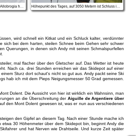
Am Ausläufer des Grates der von Pointe Allobrogia herunter zieht, bei genug Schnee stressfrei
Höhepunkt des Tages, auf 3050 Metern ist Schluss im white out
sen, wird schnell ein Kitkat und ein Schluck kalter, verdünnter
 sie sich bei dem harten, steilen Schnee beim Gehen sehr schwer
ilen Querungen, in denen sich Andy mit seinen Schmalspurfellen
t.
teiler, mal flacher über den Gletscher auf. Das Wetter ist heute
geht. Nach ca. drei Stunden erreichen wir das Skidepot auf einer
einem Sturz dort schaut's nicht so gut aus. Andy packt seine Ski
fstiegs hab ich mit dem Pieps Neigungsmesser 50 Grad gemessen.
nt Dolent. Die Aussicht von hier ist wirklich ein Wahnsinn, man
rungen an die Überschreitung der
Aiguille de Argentiere über
uf den Mont Dolent gewesen ist, was er nun aus verschiedenen
besteigen den Gipfel an diesem Tag. Nach einer Stunde mache ich
 etwa 30 Höhenmeter über dem Skidepot bin, beginnt Andy die
Skifahrer und hat Nerven wie Drahtseile. Und kurze Zeit später