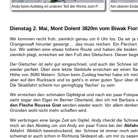
Andy beim Aufstieg im unteren Teil der Rinne zum Petit Col Ferret
Dienstag 2. Mai
, Mont Dolent 3820m vom Biwak Fiori
Wir kommen recht früh, ziemlich genau um 6 Uhr los. Da wir ja n
Orangensaft hinunter gewürgt ... das muss reichen. Ein Pärchen 
tun. Wir wählen eine etwas höhere Route und haben die beiden b
ziemlich plagt, erreichen wir den Fuß des Gletschers. Dieser beg
Der Gletscher ist sehr gut eingeschneit, und auch der Schnee ist 
wieder perfekt. Über eine letzte Steilstufe erreichen wir einen 
Höhe von 3680 Metern. Schon beim Zustieg hierher habe ich mich e
aber auf den Rucksack und so geht's in einer guten Spur über di
Die Skiabfahrt scheint nur geringfügig 'flacher' zu sein.
Wir erreichen den schmalen Gipfelgrat und nach ein paar Fotopaus
sieht sogar den Eiger im Berner Oberland, den ich mit Barbara
den Fleche Rousse Grat
werden wieder wach. Vor allem denken
Gründen wohl nicht mehr schaffen wird.
Wir verbringen eine lange Zeit am Gipfel, Andy checkt die Schne
mich an den Abstieg um von Andy ein paar Fotos bei der
Abfahr
Abfahrt. Wirklich beeindruckend, der Schnee ist immer noch sehr
schwingt er auch schon in Richtung Skidepot ab, um mir zu sagen,