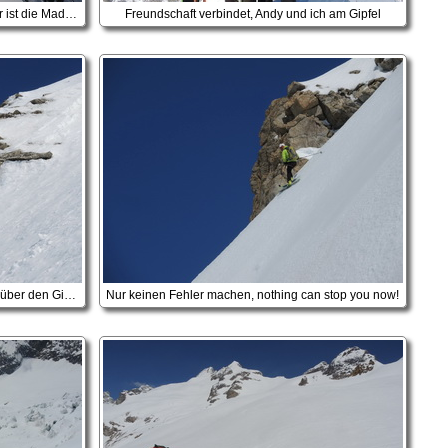
Die letzten Meter zum Gipfel, im Sommer ist die Madonna der höchste Punkt
Freundschaft verbindet, Andy und ich am Gipfel
Andy hat die ersten ausgesetzten Meter über den Gipfelgrat zu Madonna bereits hinter sich, jetzt geht's in die Flanke
Nur keinen Fehler machen, nothing can stop you now!