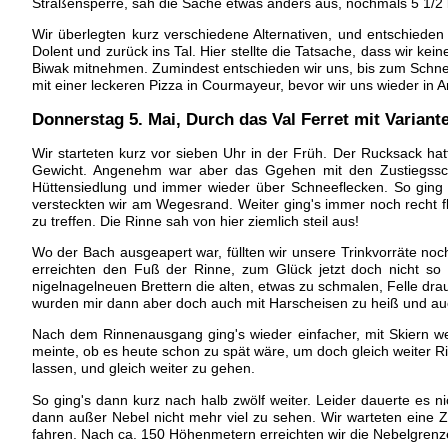
Straßensperre, sah die Sache etwas anders aus, nochmals 5 1/2 
Wir überlegten kurz verschiedene Alternativen, und entschiede
Dolent und zurück ins Tal. Hier stellte die Tatsache, dass wir k
Biwak mitnehmen. Zumindest entschieden wir uns, bis zum Schne
mit einer leckeren Pizza in Courmayeur, bevor wir uns wieder in 
Donnerstag 5. Mai
, Durch das Val Ferret mit Varian
Wir starteten kurz vor sieben Uhr in der Früh. Der Rucksack hat
Gewicht. Angenehm war aber das Ggehen mit den Zustiegsschu
Hüttensiedlung und immer wieder über Schneeflecken. So ging 
versteckten wir am Wegesrand. Weiter ging's immer noch recht f
zu treffen. Die Rinne sah von hier ziemlich steil aus!
Wo der Bach ausgeapert war, füllten wir unsere Trinkvorräte noch
erreichten den Fuß der Rinne, zum Glück jetzt doch nicht so
nigelnagelneuen Brettern die alten, etwas zu schmalen, Felle dra
wurden mir dann aber doch auch mit Harscheisen zu heiß und auch
Nach dem Rinnenausgang ging's wieder einfacher, mit Skiern we
meinte, ob es heute schon zu spät wäre, um doch gleich weiter R
lassen, und gleich weiter zu gehen.
So ging's dann kurz nach halb zwölf weiter. Leider dauerte es n
dann außer Nebel nicht mehr viel zu sehen. Wir warteten eine Ze
fahren. Nach ca. 150 Höhenmetern erreichten wir die Nebelgrenze