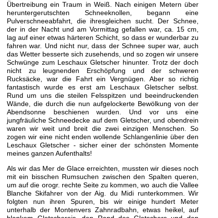
Übertreibung ein Traum in Weiß. Nach einigen Metern über
heruntergerutschten Schneeknollen, begann eine
Pulverschneeabfahrt, die ihresgleichen sucht. Der Schnee,
der in der Nacht und am Vormittag gefallen war, ca. 15 cm,
lag auf einer etwas härteren Schicht, so dass er wunderbar zu
fahren war. Und nicht nur, dass der Schnee super war, auch
das Wetter besserte sich zusehends, und so zogen wir unsere
Schwünge zum Leschaux Gletscher hinunter. Trotz der doch
nicht zu leugnenden Erschöpfung und der schweren
Rucksäcke, war die Fahrt ein Vergnügen. Aber so richtig
fantastisch wurde es erst am Leschaux Gletscher selbst.
Rund um uns die steilen Felsspitzen und beeindruckenden
Wände, die durch die nun aufgelockerte Bewölkung von der
Abendsonne beschienen wurden. Und vor uns eine
jungfräuliche Schneedecke auf dem Gletscher, und obendrein
waren wir weit und breit die zwei einzigen Menschen. So
zogen wir eine nicht enden wollende Schlangenlinie über den
Leschaux Gletscher - sicher einer der schönsten Momente
meines ganzen Aufenthalts!
Als wir das Mer de Glace erreichten, mussten wir dieses noch
mit ein bisschen Rumsuchen zwischen den Spalten queren,
um auf die orogr. rechte Seite zu kommen, wo auch die Vallee
Blanche Skifahrer von der Aig. du Midi runterkommen. Wir
folgten nun ihren Spuren, bis wir einige hundert Meter
unterhalb der Montenvers Zahnradbahn, etwas heikel, auf