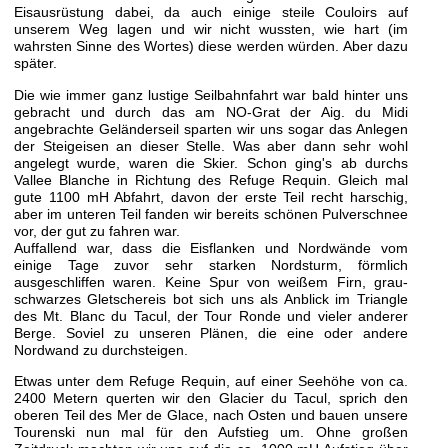
Eisausrüstung dabei, da auch einige steile Couloirs auf
unserem Weg lagen und wir nicht wussten, wie hart (im
wahrsten Sinne des Wortes) diese werden würden. Aber dazu
später.
Die wie immer ganz lustige Seilbahnfahrt war bald hinter uns
gebracht und durch das am NO-Grat der Aig. du Midi
angebrachte Geländerseil sparten wir uns sogar das Anlegen
der Steigeisen an dieser Stelle. Was aber dann sehr wohl
angelegt wurde, waren die Skier. Schon ging's ab durchs
Vallee Blanche in Richtung des Refuge Requin. Gleich mal
gute 1100 mH Abfahrt, davon der erste Teil recht harschig,
aber im unteren Teil fanden wir bereits schönen Pulverschnee
vor, der gut zu fahren war.
Auffallend war, dass die Eisflanken und Nordwände vom
einige Tage zuvor sehr starken Nordsturm, förmlich
ausgeschliffen waren. Keine Spur von weißem Firn, grau-
schwarzes Gletschereis bot sich uns als Anblick im Triangle
des Mt. Blanc du Tacul, der Tour Ronde und vieler anderer
Berge. Soviel zu unseren Plänen, die eine oder andere
Nordwand zu durchsteigen.
Etwas unter dem Refuge Requin, auf einer Seehöhe von ca.
2400 Metern querten wir den Glacier du Tacul, sprich den
oberen Teil des Mer de Glace, nach Osten und bauen unsere
Tourenski nun mal für den Aufstieg um. Ohne großen