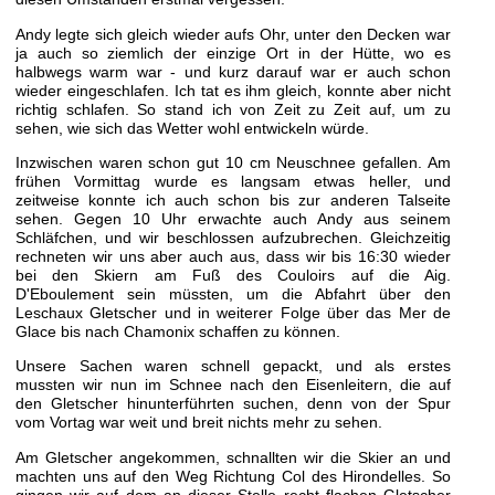
Andy legte sich gleich wieder aufs Ohr, unter den Decken war
ja auch so ziemlich der einzige Ort in der Hütte, wo es
halbwegs warm war - und kurz darauf war er auch schon
wieder eingeschlafen. Ich tat es ihm gleich, konnte aber nicht
richtig schlafen. So stand ich von Zeit zu Zeit auf, um zu
sehen, wie sich das Wetter wohl entwickeln würde.
Inzwischen waren schon gut 10 cm Neuschnee gefallen. Am
frühen Vormittag wurde es langsam etwas heller, und
zeitweise konnte ich auch schon bis zur anderen Talseite
sehen. Gegen 10 Uhr erwachte auch Andy aus seinem
Schläfchen, und wir beschlossen aufzubrechen. Gleichzeitig
rechneten wir uns aber auch aus, dass wir bis 16:30 wieder
bei den Skiern am Fuß des Couloirs auf die Aig.
D'Eboulement sein müssten, um die Abfahrt über den
Leschaux Gletscher und in weiterer Folge über das Mer de
Glace bis nach Chamonix schaffen zu können.
Unsere Sachen waren schnell gepackt, und als erstes
mussten wir nun im Schnee nach den Eisenleitern, die auf
den Gletscher hinunterführten suchen, denn von der Spur
vom Vortag war weit und breit nichts mehr zu sehen.
Am Gletscher angekommen, schnallten wir die Skier an und
machten uns auf den Weg Richtung Col des Hirondelles. So
gingen wir auf dem an dieser Stelle recht flachen Gletscher