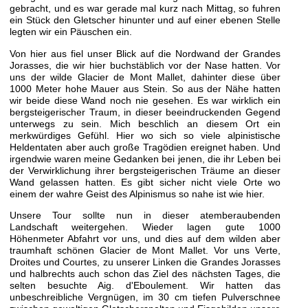
gebracht, und es war gerade mal kurz nach Mittag, so fuhren
ein Stück den Gletscher hinunter und auf einer ebenen Stelle
legten wir ein Päuschen ein.
Von hier aus fiel unser Blick auf die Nordwand der Grandes
Jorasses, die wir hier buchstäblich vor der Nase hatten. Vor
uns der wilde Glacier de Mont Mallet, dahinter diese über
1000 Meter hohe Mauer aus Stein. So aus der Nähe hatten
wir beide diese Wand noch nie gesehen. Es war wirklich ein
bergsteigerischer Traum, in dieser beeindruckenden Gegend
unterwegs zu sein. Mich beschlich an diesem Ort ein
merkwürdiges Gefühl. Hier wo sich so viele alpinistische
Heldentaten aber auch große Tragödien ereignet haben. Und
irgendwie waren meine Gedanken bei jenen, die ihr Leben bei
der Verwirklichung ihrer bergsteigerischen Träume an dieser
Wand gelassen hatten. Es gibt sicher nicht viele Orte wo
einem der wahre Geist des Alpinismus so nahe ist wie hier.
Unsere Tour sollte nun in dieser atemberaubenden
Landschaft weitergehen. Wieder lagen gute 1000
Höhenmeter Abfahrt vor uns, und dies auf dem wilden aber
traumhaft schönen Glacier de Mont Mallet. Vor uns Verte,
Droites und Courtes, zu unserer Linken die Grandes Jorasses
und halbrechts auch schon das Ziel des nächsten Tages, die
selten besuchte Aig. d'Eboulement. Wir hatten das
unbeschreibliche Vergnügen, im 30 cm tiefen Pulverschnee