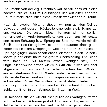
auch einige nette Fotos.
Die Abfahrt von der Aig. Crochues war so toll, dass wir gleich
nochmal die ca. 500 mH aufstiegen und auf einer anderen
Route runterfuhren. Auch diese Abfahrt war wieder ein Traum.
Nach der zweiten Abfahrt, stiegen wir nun auf den Col de
Belvedere, auf dessen Rückseite eine sehr steile Rinne auf
uns wartete. Die ersten Meter konnten wir nur seitlich
runterrutschen. Andy fotografierte von oben, und ich setzte
den ersten Schwung bzw. Sprung an. Und nun wurde mir die
Steilheit erst so richtig bewusst, denn es dauerte einen guten
Meter bis ich beim Umspringen wieder landete! Die nächsten
Sprünge gingen dann schon etwas leichter aus den Beinen -
kostet ja der erste meist die größte Überwindung. Die Rinne
wird nach ca. 50 Metern etwas weniger steil, und
unglaublicherweise hatten wir 30 bis 40 cm Pulver, der aber
abgesehen von ein paar Oberflächenrutschen, hielt! Wirklich
ein wunderbares Gefühl. Weiter unten erreichten wir den
Glacier de Berard, und auch dort zogen wir unsere Schwünge
in knietiefem Pulver. Wir wollten gar nicht stehen bleiben, und
so zogen wir trotz brennender Oberschenkel endlose
Schlangenlinien in den Schnee. Ein Traum in Weiß.
Im Talboden stießen wir auf die Spuren des Vortages, treffen
sich die beiden Skitouren ja dort. Und wieder folgten wir dem
Tal bis le Buet, wo wir fast auf die Minute genau den Zug