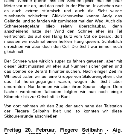
flache Wechte querte, riss der Schnee gleich mal ein paar
Meter vor mir an, und das noch in der Ebene. Inzwischen war
es auch extrem stürmisch und auch die Sicht wurde
zusehends schlechter. Glücklicherweise kannte Andy das
Gelände, und so fanden wir zumindest mal den Weg. Auch die
Schneebrettgefahr blieb relativ überschaubar, denn
anscheinend hatte der Wind den Schnee eher ins Tal
verfrachtet. Bis auf den Hang kurz vom Col de Berard, dort
mussten wir nochmal einen heiklen Hang queren. Schließlich
erreichten wir aber doch den Col. Die Sicht war immer noch
gleich null.
Der Schnee wäre wirklich super zu fahren gewesen, aber mit
dieser Sicht mussten wir eher auf Nummer sicher gehen und
das Combe de Berard hinunter suchen. Nach einiger Zeit im
Whiteout trafen wir auf eine Gruppe von Skitourengehern, die
das Tal hereingegangen waren, wegen der Sicht aber
umdrehten. Nun konnten wir aber ihren Spuren folgen. Dem
flacher werdenden Talboden folgten wir nun noch einige
Kilometer bis zur Ortschaft 'le Buet'.
Von dort nahmen wir den Zug der auch nahe der Talstation
der Flegere Seilbahn hielt und so konnten wir diese
Skitourenrunde abschließen.
Freitag 20. Februar
, Flegere Seilbahn - Aig.