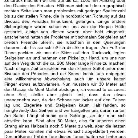
Zeitdruck machten wir uns auf die ca. 1000 mH Aufstieg über
den Glacier des Periades. Hält man sich auf der orographisch
rechten Seite kann man problemlos mit geringer Spaltenzahl
bis zu der steilen Rinne, die in nordöstlicher Richtung auf das
Bivouac des Périades hinaufzieht, gelangen. Einige andere
Skibergsteiger waren schon vor uns von der Requin Hütte
gestartet, einige von diesen waren aber bald eingeholt,
anscheinend hatten sie Probleme mit schmalen Steigfellen auf
breiten Freeride Skiern, sie rutschten in den Querungen
dauernd ab, bis sie schließlich die Skier trugen. Am Fuß der
Rinne packten wir uns die Skier auf den Rucksack, legten
Steigeisen an und nahmen den Pickel zur Hand, um uns nun
auf den Weg durch die ca. 200 Meter lange Rinne zu machen.
Nach einiger Zeit erreichten wir den kleinen Sattel unter dem
Bivouac des Périades und die Sonne lachte uns entgegen,
eine willkommene Abwechslung, auch um unsere kalten
Finger etwas aufzuwärmen. Nun mussten wir 30 Meter auf
den Glacier de Mont Mallet absteigen, ich versuchte es zuerst
ohne Seil, stellte aber gleich fest, dass das etwas
unangenehm war, da der Schnee nur locker auf den Felsen
lag und Eisgeräte und Steigeisen kaum Halt fanden, so
hängte Andy das Seil ein und wir hangelten uns daran runter.
Am Sattel hängt ohnehin eine Schlinge, an der man sich
abseilen kann. Sind aber 30 Meter, also für unseren einen
Strang eines Halbseils noch 5 Meter zu weit, aber die letzten
paar Meter konnten mit etwas Vorsicht abgeklettert werden.
Den größeren Teil der Tour dieses Tages hatten wir hinter uns