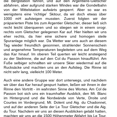
die Bergstation fahren, und auf den Argentiere-Gletscher
abfahren, aber aufgrund starken Windes war die Gondelbahn
von der Mittelstation aufwärts gesperrt. Aber so war es
wenigstens eine 'richtige' Skitour, da wir doch etwas über
1000 mH aufsteigen mussten. Zuerst folgten wir der
präparierten Piste bis zum Argentier Gletscher, dieser ließ sich
recht leicht überqueren und so stiegen wir in einem orogr.
rechts vom Gletscher gelegenen Kar auf. Hier hielten wir uns
eher rechts, da hier eine sichere und homogen steile
Spuranlage möglich war. Da Wetter war uns auch an diesem
Tag wieder freundlich gesonnen, strahlender Sonnenschein
und angenehme Temperaturen begleiteten uns auf dem Weg
das Kar hinauf. Im oberen Teil querten wir leicht ansteigend
zu der Steilrinne, die auf den Col du Passon hinaufführt. Am
Fuße selbiger schnallten wir unsere Skier wiedermal auf die
Rucksäcke und machten uns an den Aufstieg. Die Rinne ist
nicht sehr lang, vielleicht 100 Meter.
Auch eine andere Gruppe war dort unterwegs, und nachdem
wir über das Kar herauf gespurt hatten, ließen wir ihnen in der
Rinne den Vortritt - im wahrsten Sinne des Wortes. Am Col de
Passon bot sich uns ein traumhafter Ausblick, den Mt. Blanc
im Hintergrund und die Nordwände von Verte, Droite und
Courtes im Vordergrund, Mt. Dolent und Aig. du Chadonnet,
und auf der anderen Seite der Le Tour Gletscher und die Aig.
du Tour. Nachdem wir uns an diesen Ausblicken gelabt hatten,
machten wir uns an die 1500 Höhenmeter Abfahrt bis Le Tour.