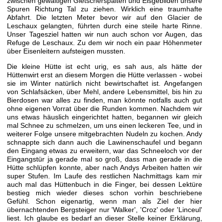
zwischen gewaltigen Gletscherspalten und Eisgebilden unsere
Spuren Richtung Tal zu ziehen. Wirklich eine traumhafte
Abfahrt. Die letzten Meter bevor wir auf den Glacier de
Leschaux gelangten, führten durch eine steile harte Rinne.
Unser Tagesziel hatten wir nun auch schon vor Augen, das
Refuge de Leschaux. Zu dem wir noch ein paar Höhenmeter
über Eisenleitern aufsteigen mussten.
Die kleine Hütte ist echt urig, es sah aus, als hätte der
Hüttenwirt erst an diesem Morgen die Hütte verlassen - wobei
sie im Winter natürlich nicht bewirtschaftet ist. Angefangen
von Schlafsäcken, über Mehl, andere Lebensmittel, bis hin zu
Bierdosen war alles zu finden, man könnte notfalls auch gut
ohne eigenen Vorrat über die Runden kommen. Nachdem wir
uns etwas häuslich eingerichtet hatten, begannen wir gleich
mal Schnee zu schmelzen, um uns einen leckeren Tee, und in
weiterer Folge unsere mitgebrachten Nudeln zu kochen. Andy
schnappte sich dann auch die Lawinenschaufel und begann
den Eingang etwas zu erweitern, war das Schneeloch vor der
Eingangstür ja gerade mal so groß, dass man gerade in die
Hütte schlüpfen konnte, aber nach Andys Arbeiten hatten wir
super Stufen. Im Laufe des restlichen Nachmittags kam mir
auch mal das Hüttenbuch in die Finger, bei dessen Lektüre
bestieg mich wieder dieses schon vorhin beschriebene
Gefühl. Schon eigenartig, wenn man als Ziel der hier
übernachtenden Bergsteiger nur 'Walker', 'Croz' oder 'Linceul'
liest. Ich glaube es bedarf an dieser Stelle keiner Erklärung,