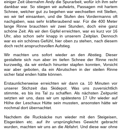
einiger Zeit übernahm Andy die Spurarbeit, wofür ich ihm sehr
dankbar war. So stiegen wir aufwärts, Passagen mit hartem
Schnee, welcher gut zu begehen war wechselten mit Stellen,
wo wir tief einsanken, und die Stufen des Vordermanns oft
nachgaben, was sehr kräfteraubend war. Für die 400 Meter
lange Rinne brauchten wir zwei Stunden, doch eine ganz
schöne Zeit. Als wir den Gipfel erreichten, war es kurz vor 16
Uhr, also schon sehr knapp in unserem Zeitplan. Dennoch
war es ein schönes Gefühl, hier oben zu stehen, nach diesem
doch recht anspruchsvollen Aufstieg.
Wir machten uns sofort wieder an den Abstieg. Dieser
gestaltete sich nun aber im tiefen Schnee der Rinne recht
kurzweilig, da wir einfach hinunter stapfen konnten, Vorsicht
war aber geboten, da ein Abrutschen in der steilen Rinne
sicher fatal enden hätte können.
Erstaunlicherweise erreichten wir dann ca. 10 Minuten vor
unserer Stichzeit das Skidepot. Was uns zuversichtlich
stimmte, es bis ins Tal zu schaffen. Als nächsten Zeitpunkt
setzten wir uns, dass wir um spätestens 17 Uhr wieder auf
Höhe der Leschaux Hütte sein mussten, ansonsten hätte wir
nochmal dort übernachtet.
Nachdem die Rucksäcke nun wieder mit den Steigeisen,
Eisgeräten etc. auf ihr ursprüngliches Gewicht gebracht
wurden, machten wir uns an die Abfahrt. Und diese war ohne