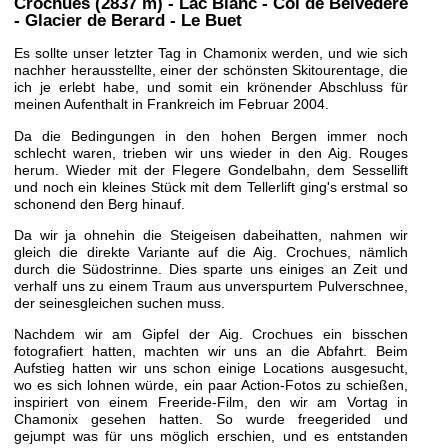
Crochues (2837 m) - Lac Blanc - Col de Belvedere
- Glacier de Berard - Le Buet
Es sollte unser letzter Tag in Chamonix werden, und wie sich
nachher herausstellte, einer der schönsten Skitourentage, die
ich je erlebt habe, und somit ein krönender Abschluss für
meinen Aufenthalt in Frankreich im Februar 2004.
Da die Bedingungen in den hohen Bergen immer noch
schlecht waren, trieben wir uns wieder in den Aig. Rouges
herum. Wieder mit der Flegere Gondelbahn, dem Sessellift
und noch ein kleines Stück mit dem Tellerlift ging's erstmal so
schonend den Berg hinauf.
Da wir ja ohnehin die Steigeisen dabeihatten, nahmen wir
gleich die direkte Variante auf die Aig. Crochues, nämlich
durch die Südostrinne. Dies sparte uns einiges an Zeit und
verhalf uns zu einem Traum aus unverspurtem Pulverschnee,
der seinesgleichen suchen muss.
Nachdem wir am Gipfel der Aig. Crochues ein bisschen
fotografiert hatten, machten wir uns an die Abfahrt. Beim
Aufstieg hatten wir uns schon einige Locations ausgesucht,
wo es sich lohnen würde, ein paar Action-Fotos zu schießen,
inspiriert von einem Freeride-Film, den wir am Vortag in
Chamonix gesehen hatten. So wurde freegerided und
gejumpt was für uns möglich erschien, und es entstanden