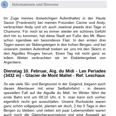
Informationen und Hinweise
Im Zuge meines dreiwöchigen Aufenthaltes in der Haute
Savoir (Frankreich) bei meinen Freunden Carine und Andy,
verbrachten Andy und ich auch zweimal jeweils drei Tage in
Chamonix. Für mich ist es immer wieder ein schönes Gefühl
dort hin zu kommen, hat diese Stadt am Fuße des Mt. Blanc
schon irgendwie ein besonderes Flair. In den ersten drei
Tagen waren wir Skibergsteigen in den hohen Bergen, und bei
unserem zweiten Aufenthalt trieben wir uns mit den Skiern in
den Aiguilles Rouges herum. Einen Tag mit nicht ganz so
tollem Wetter verbrachten wir im Eisklettergebiet von
Argentiere.
Dienstag 10. Februar
, Aig. du Midi - Les Periades
(3432 m) - Glacier de Mont Mallet - Ref. Leschaux
So wie viele Ski- und Bergtouren in der Gegend, begann auch
dieses Abenteuer mit einer Seilbahnfahrt - in diesem
speziellen Fall auf die Aiguille du Midi. Im Winter fährt die
erste Bahn erst um 08:10 Uhr, d. h. man kann sich vorher
eigentlich recht gut ausschlafen. Unsere Rucksäcke waren
ganz schön vollgepackt, planten wir doch, 2 bis 3 Tage in den
Bergen zu bleiben, und neben ein paar Lebensmitteln waren
auch noch die Gletscherausrüstung und eine Auswahl an