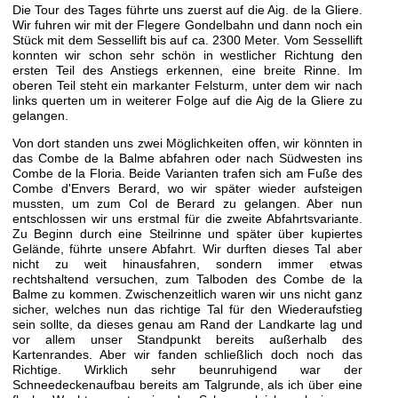
Die Tour des Tages führte uns zuerst auf die Aig. de la Gliere.
Wir fuhren wir mit der Flegere Gondelbahn und dann noch ein
Stück mit dem Sessellift bis auf ca. 2300 Meter. Vom Sessellift
konnten wir schon sehr schön in westlicher Richtung den
ersten Teil des Anstiegs erkennen, eine breite Rinne. Im
oberen Teil steht ein markanter Felsturm, unter dem wir nach
links querten um in weiterer Folge auf die Aig de la Gliere zu
gelangen.
Von dort standen uns zwei Möglichkeiten offen, wir könnten in
das Combe de la Balme abfahren oder nach Südwesten ins
Combe de la Floria. Beide Varianten trafen sich am Fuße des
Combe d'Envers Berard, wo wir später wieder aufsteigen
mussten, um zum Col de Berard zu gelangen. Aber nun
entschlossen wir uns erstmal für die zweite Abfahrtsvariante.
Zu Beginn durch eine Steilrinne und später über kupiertes
Gelände, führte unsere Abfahrt. Wir durften dieses Tal aber
nicht zu weit hinausfahren, sondern immer etwas
rechtshaltend versuchen, zum Talboden des Combe de la
Balme zu kommen. Zwischenzeitlich waren wir uns nicht ganz
sicher, welches nun das richtige Tal für den Wiederaufstieg
sein sollte, da dieses genau am Rand der Landkarte lag und
vor allem unser Standpunkt bereits außerhalb des
Kartenrandes. Aber wir fanden schließlich doch noch das
Richtige. Wirklich sehr beunruhigend war der
Schneedeckenaufbau bereits am Talgrunde, als ich über eine