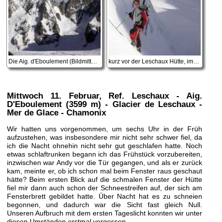
Die Aig. d'Eboulement (Bildmitte) mit markantem SW-Couloir
kurz vor der Leschaux Hütte, im Hintergrund die Grandes Jorasses
Mittwoch 11. Februar
, Ref. Leschaux - Aig.
D'Eboulement (3599 m) - Glacier de Leschaux -
Mer de Glace - Chamonix
Wir hatten uns vorgenommen, um sechs Uhr in der Früh
aufzustehen, was insbesondere mir nicht sehr schwer fiel, da
ich die Nacht ohnehin nicht sehr gut geschlafen hatte. Noch
etwas schlaftrunken begann ich das Frühstück vorzubereiten,
inzwischen war Andy vor die Tür gegangen, und als er zurück
kam, meinte er, ob ich schon mal beim Fenster raus geschaut
hätte? Beim ersten Blick auf die schmalen Fenster der Hütte
fiel mir dann auch schon der Schneestreifen auf, der sich am
Fensterbrett gebildet hatte. Über Nacht hat es zu schneien
begonnen, und dadurch war die Sicht fast gleich Null.
Unseren Aufbruch mit dem ersten Tageslicht konnten wir unter
diesen Umständen erstmal vergessen.