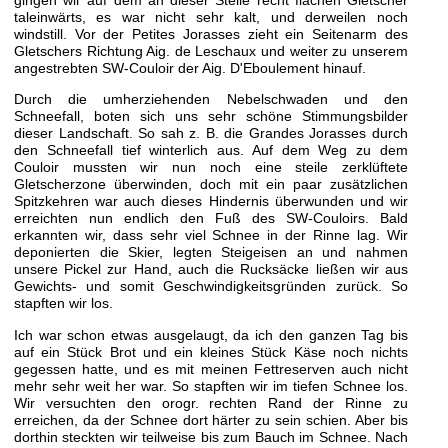
taleinwärts, es war nicht sehr kalt, und derweilen noch
windstill. Vor der Petites Jorasses zieht ein Seitenarm des
Gletschers Richtung Aig. de Leschaux und weiter zu unserem
angestrebten SW-Couloir der Aig. D'Eboulement hinauf.
Durch die umherziehenden Nebelschwaden und den
Schneefall, boten sich uns sehr schöne Stimmungsbilder
dieser Landschaft. So sah z. B. die Grandes Jorasses durch
den Schneefall tief winterlich aus. Auf dem Weg zu dem
Couloir mussten wir nun noch eine steile zerklüftete
Gletscherzone überwinden, doch mit ein paar zusätzlichen
Spitzkehren war auch dieses Hindernis überwunden und wir
erreichten nun endlich den Fuß des SW-Couloirs. Bald
erkannten wir, dass sehr viel Schnee in der Rinne lag. Wir
deponierten die Skier, legten Steigeisen an und nahmen
unsere Pickel zur Hand, auch die Rucksäcke ließen wir aus
Gewichts- und somit Geschwindigkeitsgründen zurück. So
stapften wir los.
Ich war schon etwas ausgelaugt, da ich den ganzen Tag bis
auf ein Stück Brot und ein kleines Stück Käse noch nichts
gegessen hatte, und es mit meinen Fettreserven auch nicht
mehr sehr weit her war. So stapften wir im tiefen Schnee los.
Wir versuchten den orogr. rechten Rand der Rinne zu
erreichen, da der Schnee dort härter zu sein schien. Aber bis
dorthin steckten wir teilweise bis zum Bauch im Schnee. Nach