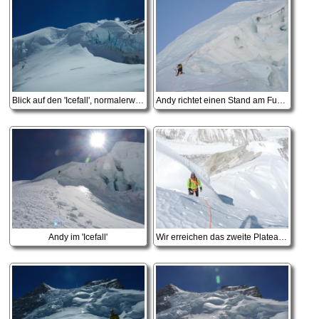
Blick auf den 'Icefall', normalerweise liegt hier so viel Schnee, dass man mit Skiern runter fahren kann, leider diesmal nicht
Andy richtet einen Stand am Fuße des 'Icefall' ein, Eisklettern auf 6800 Metern wartet auf uns
Andy im 'Icefall'
Wir erreichen das zweite Plateau, und sind beide schon etwas angefroren