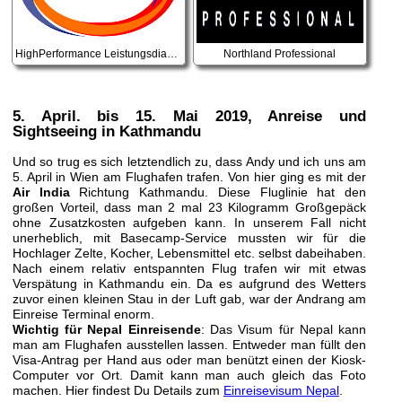
HighPerformance Leistungsdiagnostik
Northland Professional
5. April. bis 15. Mai 2019
, Anreise und
Sightseeing in Kathmandu
Und so trug es sich letztendlich zu, dass Andy und ich uns am
5. April in Wien am Flughafen trafen. Von hier ging es mit der
Air India
Richtung Kathmandu. Diese Fluglinie hat den
großen Vorteil, dass man 2 mal 23 Kilogramm Großgepäck
ohne Zusatzkosten aufgeben kann. In unserem Fall nicht
unerheblich, mit Basecamp-Service mussten wir für die
Hochlager Zelte, Kocher, Lebensmittel etc. selbst dabeihaben.
Nach einem relativ entspannten Flug trafen wir mit etwas
Verspätung in Kathmandu ein. Da es aufgrund des Wetters
zuvor einen kleinen Stau in der Luft gab, war der Andrang am
Einreise Terminal enorm.
Wichtig für Nepal Einreisende
: Das Visum für Nepal kann
man am Flughafen ausstellen lassen. Entweder man füllt den
Visa-Antrag per Hand aus oder man benützt einen der Kiosk-
Computer vor Ort. Damit kann man auch gleich das Foto
machen. Hier findest Du Details zum
Einreisevisum Nepal
.