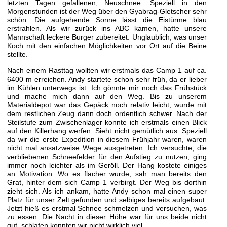
letzten Tagen gefallenen, Neuschnee. Speziell in den
Morgenstunden ist der Weg über den Gyabrag-Gletscher sehr
schön. Die aufgehende Sonne lässt die Eistürme blau
erstrahlen. Als wir zurück ins ABC kamen, hatte unsere
Mannschaft leckere Burger zubereitet. Unglaublich, was unser
Koch mit den einfachen Möglichkeiten vor Ort auf die Beine
stellte.
Nach einem Rasttag wollten wir erstmals das Camp 1 auf ca.
6400 m erreichen. Andy startete schon sehr früh, da er lieber
im Kühlen unterwegs ist. Ich gönnte mir noch das Frühstück
und mache mich dann auf den Weg. Bis zu unserem
Materialdepot war das Gepäck noch relativ leicht, wurde mit
dem restlichen Zeug dann doch ordentlich schwer. Nach der
Steilstufe zum Zwischenlager konnte ich erstmals einen Blick
auf den Killerhang werfen. Sieht nicht gemütlich aus. Speziell
da wir die erste Expedition in diesem Frühjahr waren, waren
nicht mal ansatzweise Wege ausgetreten. Ich versuchte, die
verbliebenen Schneefelder für den Aufstieg zu nutzen, ging
immer noch leichter als im Geröll. Der Hang kostete einiges
an Motivation. Wo es flacher wurde, sah man bereits den
Grat, hinter dem sich Camp 1 verbirgt. Der Weg bis dorthin
zieht sich. Als ich ankam, hatte Andy schon mal einen super
Platz für unser Zelt gefunden und selbiges bereits aufgebaut.
Jetzt hieß es erstmal Schnee schmelzen und versuchen, was
zu essen. Die Nacht in dieser Höhe war für uns beide nicht
gut, schlafen konnten wir nicht wirklich viel.