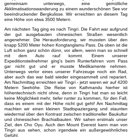
gemeinsam unterwegs, eine gemütliche
Akklimatisationswanderung zu einem wunderschönen See vor
beeindruckender Bergkulisse. Wir erreichten an diesem Tag
eine Höhe von etwa 3500 Metern.
Am nächsten Tag ging es nach Tingri. Die Fahrt war aufgrund
der gut ausgebauten chinesischen Straßen wesentlich
angenehmer. Die Herausforderung, wir mussten über den
knapp 5200 Meter hohen Kongtanglamu Pass. Da oben ist die
Luft schon ganz schön dünn, vor allem, wenn man so schnell
mit dem Auto rauf kommt. Einem unserer
Expeditionsteilnehmer ging's beim Runterfahren vom Pass
gar nicht gut und er musste Medikamente nehmen.
Unterwegs verlor eines unserer Fahrzeuge noch ein Rad,
aber auch das war bald wieder eingesammelt und repariert.
Am Nachmittag erreichten wir Tingri - jetzt waren wir auf 4200
Metern Seehöhe. Die Reise von Kathmandu hierher ist
höhentechnisch nicht ohne, denn in Tingri hat man so leicht
keine Möglichkeit mehr, tiefer runter zu kommen, für den Fall,
dass es einem mit der Höhe nicht gut geht! Am Nachmittag
machten wir einen kleinen Stadtspaziergang und staunten
wiedermal über den Kontrast zwischen traditioneller Baukultur
und chinesischen Brachialbauten. Wir sahen erstmals unser
Ziel, den Cho Oyu. Auch den Mount Everest kann man von
Tingri aus sehen, schon irgendwie ein außergewöhnliches
Gefühl.