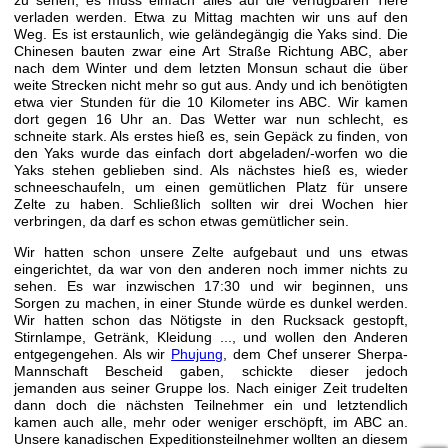
verladen werden. Etwa zu Mittag machten wir uns auf den
Weg. Es ist erstaunlich, wie geländegängig die Yaks sind. Die
Chinesen bauten zwar eine Art Straße Richtung ABC, aber
nach dem Winter und dem letzten Monsun schaut die über
weite Strecken nicht mehr so gut aus. Andy und ich benötigten
etwa vier Stunden für die 10 Kilometer ins ABC. Wir kamen
dort gegen 16 Uhr an. Das Wetter war nun schlecht, es
schneite stark. Als erstes hieß es, sein Gepäck zu finden, von
den Yaks wurde das einfach dort abgeladen/-worfen wo die
Yaks stehen geblieben sind. Als nächstes hieß es, wieder
schneeschaufeln, um einen gemütlichen Platz für unsere
Zelte zu haben. Schließlich sollten wir drei Wochen hier
verbringen, da darf es schon etwas gemütlicher sein.
Wir hatten schon unsere Zelte aufgebaut und uns etwas
eingerichtet, da war von den anderen noch immer nichts zu
sehen. Es war inzwischen 17:30 und wir beginnen, uns
Sorgen zu machen, in einer Stunde würde es dunkel werden.
Wir hatten schon das Nötigste in den Rucksack gestopft,
Stirnlampe, Getränk, Kleidung ..., und wollen den Anderen
entgegengehen. Als wir
Phujung
, dem Chef unserer Sherpa-
Mannschaft Bescheid gaben, schickte dieser jedoch
jemanden aus seiner Gruppe los. Nach einiger Zeit trudelten
dann doch die nächsten Teilnehmer ein und letztendlich
kamen auch alle, mehr oder weniger erschöpft, im ABC an.
Unsere kanadischen Expeditionsteilnehmer wollten an diesem