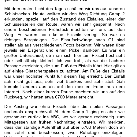
Mit dem ersten Licht des Tages schälten wir uns aus unseren
Schlafsäcken. Heute wollten wir den Weg Richtung Camp 2
erkunden, speziell auf den Zustand des Eisfalles, einer der
Schlüsselstellen der Route, waren wir sehr gespannt. Nach
einem bescheidenen Frühstück machten wir uns auf den
Weg. Es waren noch keine Fixseile verlegt. So war es
richtiges Bergsteigen. Die Eisaufschwünge nach C1 sind
steiler als aus verschiedenen Fotos bekannt. Wir waren über
jeweils ein Eisgerät und einen Pickel dankbar. Es war ein
großer Unterschied, ob man sich hier am Fixseil hochzieht
oder selbständig klettert. Ich war froh, als wir die flachere
Passage erreichten, die zum Fuß des Eisfalls führt. Hier gilt es
auf einige Gletscherspalten zu achten. Am Fuße des Eisfalls
war unser höchster Punkt für diesen Tag erreicht. Der Eisfall
sah nicht gut aus, sehr viel Blankeis und sehr steil. Sah
komplett anders aus als auf den meisten Fotos aus dem
Internet. Nach einer kurzen Pause machten wir uns auf den
Rückweg, wir hatten etwa 6700 Meter erreicht.
Der Abstieg war ohne Fixseile über die steilen Passagen
nochmals anspruchsvoll. Ab dem Camp 1 ging es aber wie
geschmiert zurück ins ABC, wo wir gerade rechtzeitig zum
Mittagessen am frühen Nachmittag eintrafen. Wir merkten,
dass der ständige Aufenthalt auf über 5700 Metern doch an
uns zehrt und beschlossen, zwei Ruhetage einzulegen.