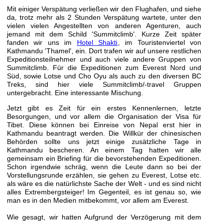
Mit einiger Verspätung verließen wir den Flughafen, und siehe
da, trotz mehr als 2 Stunden Verspätung wartete, unter den
vielen vielen Angestellten von anderen Agenturen, auch
jemand mit dem Schild 'Summitclimb'. Kurze Zeit später
fanden wir uns im
Hotel Shakti
, im Touristenviertel von
Kathmandu 'Thamel', ein. Dort trafen wir auf unsere restlichen
Expeditionsteilnehmer und auch viele andere Gruppen von
Summitclimb. Für die Expeditionen zum Everest Nord und
Süd, sowie Lotse und Cho Oyu als auch zu den diversen BC
Treks, sind hier viele Summitclimb/-travel Gruppen
untergebracht. Eine interessante Mischung.
Jetzt gibt es Zeit für ein erstes Kennenlernen, letzte
Besorgungen, und vor allem die Organisation der Visa für
Tibet. Diese können bei Einreise von Nepal erst hier in
Kathmandu beantragt werden. Die Willkür der chinesischen
Behörden sollte uns jetzt einige zusätzliche Tage in
Kathmandu bescheren. An einem Tag hatten wir alle
gemeinsam ein Briefing für die bevorstehenden Expeditionen.
Schon irgendwie schräg, wenn die Leute dann so bei der
Vorstellungsrunde erzählen, sie gehen zu Everest, Lotse etc.
als wäre es die natürlichste Sache der Welt - und es sind nicht
alles Extrembergsteiger! Im Gegenteil, es ist genau so, wie
man es in den Medien mitbekommt, vor allem am Everest.
Wie gesagt, wir hatten Aufgrund der Verzögerung mit dem