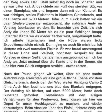
den Weg etwas. Der Eisfall selbst lag noch im Schatten und
es war bitter kalt. Andy richtete am Fuß des steilsten Stückes
einen Standplatz ein und begann dann mit der Kletterei. Es
war richtiges, steiles Eisklettern in blankem Gletschereis, und
das Ganze auf 6700 Metern Höhe. Zum Glück hatten wir ein
paar Steileis-Eisgeräte mitgebracht, die natürlich Andy im
Vorstieg überlassen wurden. Es brauchte eine Zeit, bis sich
Andy die knapp 50 Meter bis zu ein paar Schlingen knapp
unter der Kante wo es wieder flacher wird, vorgekämpft hatte.
Ich zitterte inzwischen und die Füße waren trotz
Expeditionsstiefeln eiskalt. Dann ging es auch für mich los. Ich
kletterte mit zwei normalen Pickeln. Es war brutal anstrengend
in dieser Höhe und Steilheit, höchsten Respekt für den
Vorstieg in dieser Seillänge. Ziemlich ausgepumpt kam ich bei
Andy an. Jetzt erstmal über die Kante und in der Sonne, die
uns hier zum Glück entgegen strahlte - etwas rasten.
Nach der Pause gingen wir weiter, über ein paar sanfte
Aufschwünge erreichten wir eine große flache Ebene vor dem
Gletscherbruch, durch den der Weg weiter Richtung Camp 2
führt. Auch hier leuchtete uns blau das Blankeis entgegen.
Der Aufstieg bis hierher, auf etwa 6900 Meter, hatte doch
Substanz gefordert. Gemeinsam mit den eisigen
Verhältnissen für den Weiterweg, beschlossen wir hier ein
Depot für unser Hochlagerzelt zu machen, und wieder
abzusteigen. Beim Abseilen über den Eisfall, richtete Andy mit
allerhand herumhängendem alten Seil, noch ein