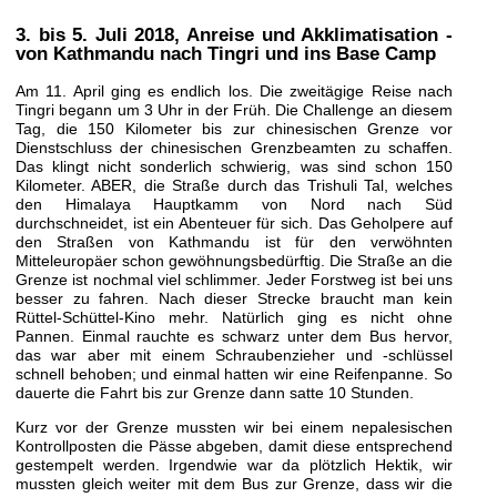
3. bis 5. Juli 2018
, Anreise und Akklimatisation -
von Kathmandu nach Tingri und ins Base Camp
Am 11. April ging es endlich los. Die zweitägige Reise nach
Tingri begann um 3 Uhr in der Früh. Die Challenge an diesem
Tag, die 150 Kilometer bis zur chinesischen Grenze vor
Dienstschluss der chinesischen Grenzbeamten zu schaffen.
Das klingt nicht sonderlich schwierig, was sind schon 150
Kilometer. ABER, die Straße durch das Trishuli Tal, welches
den Himalaya Hauptkamm von Nord nach Süd
durchschneidet, ist ein Abenteuer für sich. Das Geholpere auf
den Straßen von Kathmandu ist für den verwöhnten
Mitteleuropäer schon gewöhnungsbedürftig. Die Straße an die
Grenze ist nochmal viel schlimmer. Jeder Forstweg ist bei uns
besser zu fahren. Nach dieser Strecke braucht man kein
Rüttel-Schüttel-Kino mehr. Natürlich ging es nicht ohne
Pannen. Einmal rauchte es schwarz unter dem Bus hervor,
das war aber mit einem Schraubenzieher und -schlüssel
schnell behoben; und einmal hatten wir eine Reifenpanne. So
dauerte die Fahrt bis zur Grenze dann satte 10 Stunden.
Kurz vor der Grenze mussten wir bei einem nepalesischen
Kontrollposten die Pässe abgeben, damit diese entsprechend
gestempelt werden. Irgendwie war da plötzlich Hektik, wir
mussten gleich weiter mit dem Bus zur Grenze, dass wir die