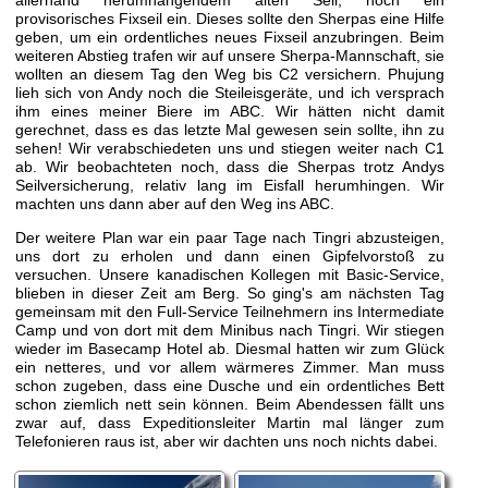
provisorisches Fixseil ein. Dieses sollte den Sherpas eine Hilfe
geben, um ein ordentliches neues Fixseil anzubringen. Beim
weiteren Abstieg trafen wir auf unsere Sherpa-Mannschaft, sie
wollten an diesem Tag den Weg bis C2 versichern. Phujung
lieh sich von Andy noch die Steileisgeräte, und ich versprach
ihm eines meiner Biere im ABC. Wir hätten nicht damit
gerechnet, dass es das letzte Mal gewesen sein sollte, ihn zu
sehen! Wir verabschiedeten uns und stiegen weiter nach C1
ab. Wir beobachteten noch, dass die Sherpas trotz Andys
Seilversicherung, relativ lang im Eisfall herumhingen. Wir
machten uns dann aber auf den Weg ins ABC.
Der weitere Plan war ein paar Tage nach Tingri abzusteigen,
uns dort zu erholen und dann einen Gipfelvorstoß zu
versuchen. Unsere kanadischen Kollegen mit Basic-Service,
blieben in dieser Zeit am Berg. So ging's am nächsten Tag
gemeinsam mit den Full-Service Teilnehmern ins Intermediate
Camp und von dort mit dem Minibus nach Tingri. Wir stiegen
wieder im Basecamp Hotel ab. Diesmal hatten wir zum Glück
ein netteres, und vor allem wärmeres Zimmer. Man muss
schon zugeben, dass eine Dusche und ein ordentliches Bett
schon ziemlich nett sein können. Beim Abendessen fällt uns
zwar auf, dass Expeditionsleiter Martin mal länger zum
Telefonieren raus ist, aber wir dachten uns noch nichts dabei.