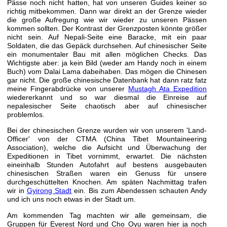
Pässe noch nicht hatten, hat von unseren Guides keiner so
richtig mitbekommen. Dann war direkt an der Grenze wieder
die große Aufregung wie wir wieder zu unseren Pässen
kommen sollten. Der Kontrast der Grenzposten könnte größer
nicht sein. Auf Nepali-Seite eine Baracke, mit ein paar
Soldaten, die das Gepäck durchsehen. Auf chinesischer Seite
ein monumentaler Bau mit allen möglichen Checks. Das
Wichtigste aber: ja kein Bild (weder am Handy noch in einem
Buch) vom Dalai Lama dabeihaben. Das mögen die Chinesen
gar nicht. Die große chinesische Datenbank hat dann ratz fatz
meine Fingerabdrücke von unserer
Mustagh Ata Expedition
wiedererkannt und so war diesmal die Einreise auf
nepalesischer Seite chaotisch aber auf chinesischer
problemlos.
Bei der chinesischen Grenze wurden wir von unserem 'Land-
Officer' von der CTMA (China Tibet Mountaineering
Association), welche die Aufsicht und Überwachung der
Expeditionen in Tibet vornimmt, erwartet. Die nächsten
eineinhalb Stunden Autofahrt auf bestens ausgebauten
chinesischen Straßen waren ein Genuss für unsere
durchgeschüttelten Knochen. Am späten Nachmittag trafen
wir in
Gyirong Stadt
ein. Bis zum Abendessen schauten Andy
und ich uns noch etwas in der Stadt um.
Am kommenden Tag machten wir alle gemeinsam, die
Gruppen für Everest Nord und Cho Oyu waren hier ja noch