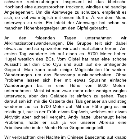
schwerer runterzubringen. Insgesamt ist das tibetische
Hochland eine ausgesprochen trockene, windige und sandige
Angelegenheit. Um die Atemwege zu schützen, empfiehlt es
sich, so viel wie möglich mit einem Buff o. Ä. vor dem Mund
unterwegs zu sein. Ein Infekt der Atemwege hat schon so
manchen Höhenbergsteiger um den Gipfel gebracht.
An den folgenden Tagen unternahmen wir
Akklimatisationswanderungen. Die Gruppe teilt sich dabei
etwas auf und so spazierten wir auch mal alleine herum. Am
ersten Tag wanderte ich auf einen ca. 5700 Meter hohen
Hügel westlich des BCs. Vom Gipfel hat man eine schöne
Aussicht auf den Cho Oyu und auch auf die umliegende
Gegend. Man kann auch einige Möglichkeiten für weitere
Wanderungen um das Basecamp auskundschaften. Ohne
Probleme lassen sich hier mit etwas Spürsinn einfache
Wanderungen bis in eine Höhe von 6000 Metern
unternehmen. Meist ist man zwar mehr oder weniger weglos
unterwegs, aber das Gelände ist einfach zu gehen. Tags
darauf sah ich mir die Ostseite des Tals genauer an und stieg
wiederum auf ca. 5700 Meter auf. Mit der Höhe ging es mir
relativ gut, nur in der Früh etwas Kopfweh, welches mit etwas
Aktivität aber schnell vergeht. Andy hatte überhaupt keine
Probleme, hatte er sich ja vor unserer Abreise eine
Arbeitswoche in der Monte Rosa Gruppe eingeteilt.
Wir verbrachten drei Nächte im Chinese Basecamp auf knapp