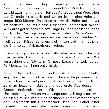
Am nächsten Tag machten wir eine
Akklimatisationswanderung auf einen Hügel östlich von Tingri.
Es gibt zwar nur im ersten Teil des Aufstiegs einen Weg, aber
das Gelände ist einfach und wir erreichten eine Höhe von
knapp 4900 Metern. Das ist so in etwa die Höhe, auf der wir
am nächsten Tag im Chinese Basecamp übernachten sollten.
Wir wären gerne noch ein/zwei Tage in Tingri geblieben, doch
durch die Verzögerungen wegen des China-Visas in
Kathmandu, hinkten wir unserem Zeitplan etwas hinterher. So
hieß es den Körper schonen, viel trinken und ihm möglichst
die Chance zum Akklimatisieren geben.
Inzwischen gibt es eine Asphaltstraße von Tingri bis ins
Intermediate Camp (ca. 5500 m) am Cho Oyu. Wir
verbrachten drei Nächte im Chinese Basecamp, welches ca.
40 Kilometer von Tingri entfernt ist.
Ab dem Chinese Basecamp, welches direkt neben der Straße
liegt, hieß es im Zelt schlafen. Unsere Begleitmannschaft
hatte schon alles aufgebaut und wir brauchen nur noch die
Zelte zu beziehen. Bald stand das erste Abendessen im
Gemeinschaftszelt an. Wie immer bei solchen
Unternehmungen waren wir anfangs noch voll begeistert, was
es alles gibt und wie gut es schmeckt. Leider verändert sich
der Geschmack mit zunehmender Höhe und Dauer einer
Expedition, und auch das beste Essen wird zunehmend