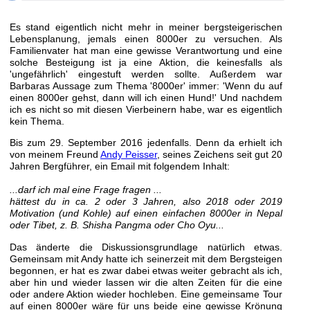
Es stand eigentlich nicht mehr in meiner bergsteigerischen
Lebensplanung, jemals einen 8000er zu versuchen. Als
Familienvater hat man eine gewisse Verantwortung und eine
solche Besteigung ist ja eine Aktion, die keinesfalls als
'ungefährlich' eingestuft werden sollte. Außerdem war
Barbaras Aussage zum Thema '8000er' immer: 'Wenn du auf
einen 8000er gehst, dann will ich einen Hund!' Und nachdem
ich es nicht so mit diesen Vierbeinern habe, war es eigentlich
kein Thema.
Bis zum 29. September 2016 jedenfalls. Denn da erhielt ich
von meinem Freund
Andy Peisser
, seines Zeichens seit gut 20
Jahren Bergführer, ein Email mit folgendem Inhalt:
...darf ich mal eine Frage fragen ...
hättest du in ca. 2 oder 3 Jahren, also 2018 oder 2019
Motivation (und Kohle) auf einen einfachen 8000er in Nepal
oder Tibet, z. B. Shisha Pangma oder Cho Oyu...
Das änderte die Diskussionsgrundlage natürlich etwas.
Gemeinsam mit Andy hatte ich seinerzeit mit dem Bergsteigen
begonnen, er hat es zwar dabei etwas weiter gebracht als ich,
aber hin und wieder lassen wir die alten Zeiten für die eine
oder andere Aktion wieder hochleben. Eine gemeinsame Tour
auf einen 8000er wäre für uns beide eine gewisse Krönung