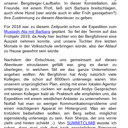
unserer Bergsteiger-Laufbahn. In dieser Konstellation, als
Freunde, mit einem Profi, ließ sich Barbara breitschlagen,
auch ohne Hund (wer würde auch in aller Früh gassigehen?)
ihre Zustimmung zu diesem Abenteuer zu geben.
Für 2018 war zu diesem Zeitpunkt schon die Expedition zum
Mustagh Ata mit Barbara
geplant. So fiel der Termin auf das
Frühjahr 2019, da Andy hier leichter von der Bergführerei eine
Auszeit nehmen konnte, und unsere Tochter ihre letzten
Monate in der Volksschule verbringen würde, also der Ablauf
zu Hause gewohnt sein würde.
Nachdem der Entschluss, uns gemeinsam auf dieses
Abenteuer einzulassen gefällt war, ging es daran zu
überlegen, in welchem Stil wir das ganze Unternehmen
angehen wollten. Als Bergführer hat Andy natürlich viele
Kollegen, die schon auf 8000ern unterwegs waren. Von
unserem ursprünglichen Plan, einzig mit einer lokalen Agentur
unterwegs zu sein, rückten wir aufgrund Andys Gesprächen
mit seinen Kollegen bald ab. Praktisch alle empfahlen uns, die
Expedition mit einem westlichen Anbieter zu unternehmen. Im
Notfall hat man so weniger Kommunikationsprobleme und
einen mächtigeren Apparat im Hintergrund. Was wir aber
trotzdem beibehalten wollten, am Berg selbst, möglichst
eigenständig unterwegs zu sein. Kein Sherpa, der uns vorne
zieht und hinten schiebt ;-). Von
SUMMITCLIMB
wusste ich
schon, dass man sich dort nach persönlichem Ermessen