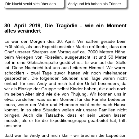
Die Nacht senkt sich über den Cho Oyu
Andy und ich haben als Erinnerung an Phujung einen Tschörten gebaut
30. April 2019
, Die Tragödie - wie ein Moment
alles verändert
Es war der Morgen des 30. April. Wir saßen gerade beim
Frühstück, als uns Expeditionsleiter Martin eröffnete, dass der
Chef unserer Sherpas am Vortag auf ca. 7000 Metern Höhe,
beim Verlegen von Fixseilen, ausgerutscht ist und 50 Meter
tief in eine Gletscherspalte gestürzt ist. Er war auf der Stelle
tot. Diese Nachricht traf uns aus heiterem Himmel. Wir waren
schockiert - zwei Tage zuvor hatten wir noch miteinander
gesprochen. Die folgenden Stunden und Tage waren nicht
einfach für uns. Andy und mich traf der Unfall besonders, da
wir als Einzige der Gruppe selbst Kinder haben, die auch noch
im selben Alter sind wie die von Phujung. Wir können uns in
etwa vorstellen, was es im Moment für die Familie bedeuten
muss, wenn der Vater und Ehemann nicht mehr nach Hause
kommt. In so eine Situation wollen wir unsere Familien nicht
bringen. Auch die Tatsache, dass er sein Leben lassen
musste, als er für die Expeditionsgruppe gearbeitet hat, trifft
uns sehr.
Bald war für Andy und mich klar - wir brechen die Expedition