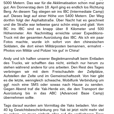
5000 Metern. Das war für die Akklimatisation schon mal ganz
gut. Am Donnerstag dem 18. April ging es endlich los Richtung
Berg. An diesem Tag stiegen wir ins IBC (Intermediate Camp)
auf. Dieses liegt auf einer Höhe von 5400 Metern. Der Weg
dorthin folgt der Asphaltstraße. Über Nacht hat es geschneit
und die Straße war teilweise ganz schön eisig und glatt. Vom
BC ins IBC sind es knapp über 8 Kilometer und 500
Höhenmeter. Am Nachmittag erreichte unser Expeditions-
Truck mit der gesamten Ausrüstung das IBC. Als ich ein paar
Fotos machte, wurde ich sofort von den chinesischen
Soldaten, die dort einen Militärposten bemannen, ermahnt -
Photos von Militär und Polizei 'nix gut' in China!
Andy und ich halfen unserer Begleitmannshaft beim Entladen
des Trucks, wir schafften das nicht, einfach nur herum zu
stehen während andere für uns arbeiten. Den Rest des Tages
verbringen wir mit dem Freischaufeln der Zeltplätze,
Aufstellen der Zelte und im Gemeinschaftszelt. Von hier gibt
es die letzte, wenngleich schwache, Mobilfunk Verbindung um
ggf. noch eine SMS oder sowas nach Hause zu senden.
Gegen Abend traf die Yak-Herde ein, die den Transport der
Ausrüstung bis in das ABC (Advanced Base Camp)
übernehmen sollte.
Tags darauf wurden am Vormittag die Yaks beladen. Von der
40 kg Gewichtsbeschränkung pro Yak ist jetzt nicht mehr viel
zu sehen, es muss einfach alles auf die verfügbaren Tiere