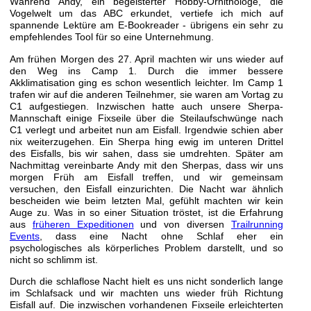
Während Andy, ein begeisterter Hobby-Ornithologe, die
Vogelwelt um das ABC erkundet, vertiefe ich mich auf
spannende Lektüre am E-Bookreader - übrigens ein sehr zu
empfehlendes Tool für so eine Unternehmung.
Am frühen Morgen des 27. April machten wir uns wieder auf
den Weg ins Camp 1. Durch die immer bessere
Akklimatisation ging es schon wesentlich leichter. Im Camp 1
trafen wir auf die anderen Teilnehmer, sie waren am Vortag zu
C1 aufgestiegen. Inzwischen hatte auch unsere Sherpa-
Mannschaft einige Fixseile über die Steilaufschwünge nach
C1 verlegt und arbeitet nun am Eisfall. Irgendwie schien aber
nix weiterzugehen. Ein Sherpa hing ewig im unteren Drittel
des Eisfalls, bis wir sahen, dass sie umdrehten. Später am
Nachmittag vereinbarte Andy mit den Sherpas, dass wir uns
morgen Früh am Eisfall treffen, und wir gemeinsam
versuchen, den Eisfall einzurichten. Die Nacht war ähnlich
bescheiden wie beim letzten Mal, gefühlt machten wir kein
Auge zu. Was in so einer Situation tröstet, ist die Erfahrung
aus
früheren Expeditionen
und von diversen
Trailrunning
Events
, dass eine Nacht ohne Schlaf eher ein
psychologisches als körperliches Problem darstellt, und so
nicht so schlimm ist.
Durch die schlaflose Nacht hielt es uns nicht sonderlich lange
im Schlafsack und wir machten uns wieder früh Richtung
Eisfall auf. Die inzwischen vorhandenen Fixseile erleichterten