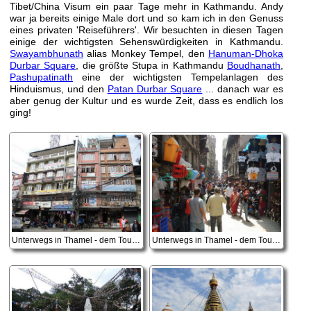
Tibet/China Visum ein paar Tage mehr in Kathmandu. Andy
war ja bereits einige Male dort und so kam ich in den Genuss
eines privaten 'Reiseführers'. Wir besuchten in diesen Tagen
einige der wichtigsten Sehenswürdigkeiten in Kathmandu.
Swayambhunath
alias Monkey Tempel, den
Hanuman-Dhoka
Durbar Square
, die größte Stupa in Kathmandu
Boudhanath
,
Pashupatinath
eine der wichtigsten Tempelanlagen des
Hinduismus, und den
Patan Durbar Square
... danach war es
aber genug der Kultur und es wurde Zeit, dass es endlich los
ging!
Unterwegs in Thamel - dem Touristenviertel von Kathmandu
Unterwegs in Thamel - dem Touristenviertel von Kathmandu