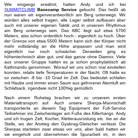
Wie eingangs erwähnt, hatten Andy und ich bei
SUMMITCLIMB
Basecamp Service
gebucht. Das heißt ab
nun waren wir eigenverantwortlich am Berg unterwegs. Wir
würden alles selbst tragen, alle Lager selbst aufbauen aber
auch mit unserer eigenen Taktik und in unserem Rhythmus
am Berg unterwegs sein. Das ABC liegt auf etwa 5700
Metern, also schon ordentlich hoch - eigentlich zu hoch. Über
der Grenze von etwa 5500 Metern kann sich der Körper nicht
mehr vollständig an die Höhe anpassen und man wird
eigentlich nur noch schwächer. Derweilen ging es
höhentechnisch aber gut, und das ganze ohne Diamox. Viele
aus unserer Gruppe hatten es ja schon prophylaktisch ab
Kathmandu genommen. Worauf wir uns schon mal einstellen
konnten, relativ tiefe Temperaturen in der Nacht. Oft hatte es
so zwischen -8 bis -10 Grad im Zelt. Das bedeutet schlafen
mit Haube und immer einen Saum aus gefrorener Atemluft am
Schlafsack, irgendwie nicht 100%ig gemütlich.
Nach einem Ruhetag brachen wir zu unserem ersten
Materialtransport auf. Auch unsere Sherpa-Mannschaft
transportierte an diesem Tag Equipment der Full-Service
Teilnehmer ins Zwischenlager am Fuße des Killerhangs. Andy
und ich trugen Zelt, Kocher, Kletterausrüstung etc. bis an die
Stelle, wo der Anstieg den Gyabrag-Gletscher verlässt. Die
Sherpas starteten zwar etwas vor uns, aber bald hatten wir
sie eingeholt und übernehmen die Spurarbeit im, in den