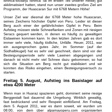
ishinca-tocllarju Ishinca Tal im ersten Teil unserer Reise] gut
akklimatisiert hatten, stand nun unser zweites großes Ziel am
Programm, der Huascaran Sur mit 6768 Metern Höhe!
Unser Ziel war diesmal der 6768 Meter hohe Huascaran,
seines Zeichens höchster Gipfel von Peru. Leider ist dieser
Berg auch einer der gefährlichsten Gipfel in Peru. Beim
Aufstieg müssen steile Schneeflanken und Zonen mit riesigen
Seracs gequert werden, in denen es häufig zu gewaltigen
Eislawinen kommen kann. In den letzten Jahren gab es dort
immer sehr viele, häufig tödliche, Unfälle. Heuer, 2011, war
ein ausgesprochen gutes Jahr, im Sommer (auf der
Südhalbkugel) hat es sehr viel geschneit, dann sind vor der
Besteigungsperiode sehr viele Lawinen abgegangen und
danach ist nicht mehr viel Schnee dazu gekommen; so hat
sich die Situation am Berg recht gut stabilisiert und wir
konnten das Risiko eingehen, einen Besteigungsversuch zu
starten.
Freitag 5. August
, Aufstieg ins Basislager auf
etwa 4200 Meter
Wenn man in Huaraz spazieren geht, dominiert seine riesige
Berggestalt fast dauernd die Umgebung. Wirklich gewaltig,
fast bedrückend und sehr Respekt einflößend. Am Freitag,
dem 5. August 2011, war es dann soweit, wir wurden um
08:00, von dem über alpamayoperu.com organisierten