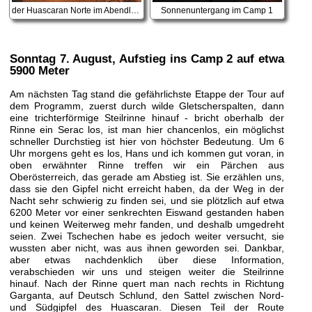
der Huascaran Norte im Abendlicht
Sonnenuntergang im Camp 1
Sonntag 7. August
, Aufstieg ins Camp 2 auf etwa
5900 Meter
Am nächsten Tag stand die gefährlichste Etappe der Tour auf
dem Programm, zuerst durch wilde Gletscherspalten, dann
eine trichterförmige Steilrinne hinauf - bricht oberhalb der
Rinne ein Serac los, ist man hier chancenlos, ein möglichst
schneller Durchstieg ist hier von höchster Bedeutung. Um 6
Uhr morgens geht es los, Hans und ich kommen gut voran, in
oben erwähnter Rinne treffen wir ein Pärchen aus
Oberösterreich, das gerade am Abstieg ist. Sie erzählen uns,
dass sie den Gipfel nicht erreicht haben, da der Weg in der
Nacht sehr schwierig zu finden sei, und sie plötzlich auf etwa
6200 Meter vor einer senkrechten Eiswand gestanden haben
und keinen Weiterweg mehr fanden, und deshalb umgedreht
seien. Zwei Tschechen habe es jedoch weiter versucht, sie
wussten aber nicht, was aus ihnen geworden sei. Dankbar,
aber etwas nachdenklich über diese Information,
verabschieden wir uns und steigen weiter die Steilrinne
hinauf. Nach der Rinne quert man nach rechts in Richtung
Garganta, auf Deutsch Schlund, den Sattel zwischen Nord-
und Südgipfel des Huascaran. Diesen Teil der Route