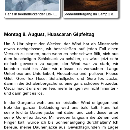
Hans in beeindruckender Eis- landschaft, während unserer Erkundungstour
Sonnenuntergang im Camp 2 direkt vom Zelt aus
Montag 8. August
, Huascaran Gipfeltag
Um 3 Uhr piepst der Wecker, der Wind hat ab Mitternacht
etwas nachgelassen, wir beschließen auf jeden Fall einen
Versuch zu starten, auch wenn es sehr schwer fällt, sich aus
dem kuscheligen Schlafsack zu schälen; es wäre jetzt sehr
einfach gewesen zu sagen, der Wind war zu stark, wir
konnten nicht los. Aber wir müssen es versuchen. Lange
Unterhose und Unterleiberl, Fleecehose und -pullover, Fleece
Gilet, Gore-Tex Hose, Softshelljacke und Gore-Tex Jacke,
dann in die Schalenbergschuhe, eine ganz schöene Prozedur.
Oscar macht uns einen Tee, mehr bringen wir nicht hinunter -
und dann geht es los.
In der Garganta weht uns ein eiskalter Wind entgegen und
trotz der ganzen Bekleidung wird uns bald kalt. Hans hat
seine leichte Daunenjacke mit dabei und zieht diese unter
seine Gore-Tex Jacke. Mir werden langsam die Zehen und
Finger kalt, würde ich bis Sonnenaufgang durchhalten? Ich
bereue, meine Daunenjacke aus Gewichtsgründen im Lager