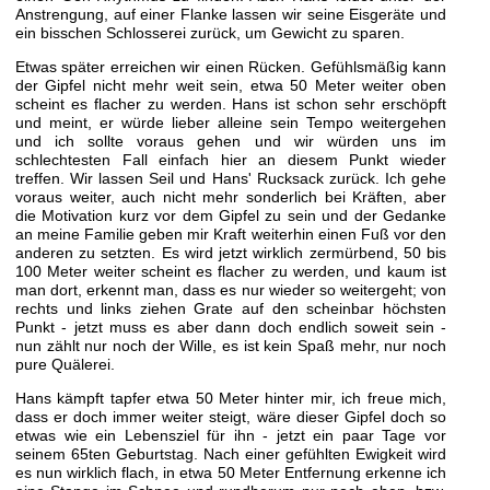
Anstrengung, auf einer Flanke lassen wir seine Eisgeräte und
ein bisschen Schlosserei zurück, um Gewicht zu sparen.
Etwas später erreichen wir einen Rücken. Gefühlsmäßig kann
der Gipfel nicht mehr weit sein, etwa 50 Meter weiter oben
scheint es flacher zu werden. Hans ist schon sehr erschöpft
und meint, er würde lieber alleine sein Tempo weitergehen
und ich sollte voraus gehen und wir würden uns im
schlechtesten Fall einfach hier an diesem Punkt wieder
treffen. Wir lassen Seil und Hans' Rucksack zurück. Ich gehe
voraus weiter, auch nicht mehr sonderlich bei Kräften, aber
die Motivation kurz vor dem Gipfel zu sein und der Gedanke
an meine Familie geben mir Kraft weiterhin einen Fuß vor den
anderen zu setzten. Es wird jetzt wirklich zermürbend, 50 bis
100 Meter weiter scheint es flacher zu werden, und kaum ist
man dort, erkennt man, dass es nur wieder so weitergeht; von
rechts und links ziehen Grate auf den scheinbar höchsten
Punkt - jetzt muss es aber dann doch endlich soweit sein -
nun zählt nur noch der Wille, es ist kein Spaß mehr, nur noch
pure Quälerei.
Hans kämpft tapfer etwa 50 Meter hinter mir, ich freue mich,
dass er doch immer weiter steigt, wäre dieser Gipfel doch so
etwas wie ein Lebensziel für ihn - jetzt ein paar Tage vor
seinem 65ten Geburtstag. Nach einer gefühlten Ewigkeit wird
es nun wirklich flach, in etwa 50 Meter Entfernung erkenne ich