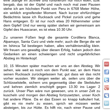
eine Stange im Schnee und rundherum nur noch eben, bzw.
bergab, das ist der Gipfel und nach noch mal zwei Pausen
stehe ich am höchsten Punkt von Peru in 6768 Meter Höhe,
ein wirklich ergreifender Moment. Nach kurzer ehrfürchtiger
Bedächtnis lasse ich Rucksack und Pickel zurück und gehe
Hans entgegen. Er ist nur noch etwa 20 Höhenmeter unter
dem Gipfel! Und nur wenig später stehen wir gemeinsam am
Gipfel des Huascaran, es ist etwa 10.30 Uhr.
Zu unseren Füßen liegt die gesamte Cordiliera Blanca,
Alpamayo, Santa Curz und viele mehr; auch die Berge die wir
im Ishinca Tal bestiegen haben, alles verhältnismäßig klein.
Wir freuen uns gewaltig über diesen Erfolg, haben jedoch den
Gedanken an einen schwierigen und nicht ungefährlichen
Abstieg im Hinterkopf.
10, 15 Minuten später machen wir uns an den Abstieg. Wir
sehen, wie weit es noch von dem Punkt war, an dem Hans
seinen Rucksack zurückgelassen hat, gut dass wir das nicht
vorher wussten. Wir steigen weiter ab, seilen uns über die
Schlüsselstelle, sichern uns gegenseitig über die Steilstufen
und kehren ziemlich erschöpft gegen 13.30 ins Lager 2
zurück. Unser Plan wäre nun gewesen, uns in unser Zelt zu
kuscheln und morgen den Abstieg fortzusetzten, unser Koch
hat andere Pläne. Da er das Essen so knapp kalkuliert hat,
gibt es nix mehr zu essen, sprich wir müssen weiter
absteigen, bis zur Hütte. Es hilft nix, nach einer Pause und