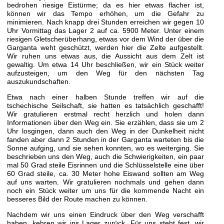
bedrohen riesige Eistürme; da es hier etwas flacher ist,
können wir das Tempo erhöhen, um die Gefahr zu
minimieren. Nach knapp drei Stunden erreichen wir gegen 10
Uhr Vormittag das Lager 2 auf ca. 5900 Meter. Unter einem
riesigen Gletscherüberhang, etwas vor dem Wind der über die
Garganta weht geschützt, werden hier die Zelte aufgestellt.
Wir ruhen uns etwas aus, die Aussicht aus dem Zelt ist
gewaltig. Um etwa 14 Uhr beschließen, wir ein Stück weiter
aufzusteigen, um den Weg für den nächsten Tag
auszukundschaften.
Etwa nach einer halben Stunde treffen wir auf die
tschechische Seilschaft, sie hatten es tatsächlich geschafft!
Wir gratulieren erstmal recht herzlich und holen dann
Informationen über den Weg ein. Sie erzählen, dass sie um 2
Uhr losgingen, dann auch den Weg in der Dunkelheit nicht
fanden aber dann 2 Stunden in der Garganta warteten bis die
Sonne aufging, und sie sehen konnten, wo es weiterging. Sie
beschrieben uns den Weg, auch die Schwierigkeiten, ein paar
mal 50 Grad steile Eisrinnen und die Schlüsselstelle eine über
60 Grad steile, ca. 30 Meter hohe Eiswand sollten am Weg
auf uns warten. Wir gratulieren nochmals und gehen dann
noch ein Stück weiter um uns für die kommende Nacht ein
besseres Bild der Route machen zu können.
Nachdem wir uns einen Eindruck über den Weg verschafft
haben, kehren wir ins Lager zurück. Für uns steht fest, wir