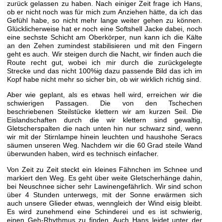
zurück gelassen zu haben. Nach einiger Zeit frage ich Hans,
ob er nicht noch was für mich zum Anziehen hätte, da ich das
Gefühl habe, so nicht mehr lange weiter gehen zu können.
Glücklicherweise hat er noch eine Softshell Jacke dabei, noch
eine sechste Schicht am Oberkörper, nun kann ich die Kälte
an den Zehen zumindest stabilisieren und mit den Fingern
geht es auch. Wir steigen durch die Nacht, wir finden auch die
Route recht gut, wobei ich mir durch die zurückgelegte
Strecke und das nicht 100%ig dazu passende Bild das ich im
Kopf habe nicht mehr so sicher bin, ob wir wirklich richtig sind.
Aber wie geplant, als es etwas hell wird, erreichen wir die
schwierigen Passagen. Die von den Tschechen
beschriebenen Steilstücke klettern wir am kurzen Seil. Die
Eislandschaften durch die wir klettern sind gewaltig,
Gletscherspalten die nach unten hin nur schwarz sind, wenn
wir mit der Stirnlampe hinein leuchten und haushohe Seracs
säumen unseren Weg. Nachdem wir die 60 Grad steile Wand
überwunden haben, wird es technisch einfacher.
Von Zeit zu Zeit steckt ein kleines Fähnchen im Schnee und
markiert den Weg. Es geht über weite Gletscherhänge dahin,
bei Neuschnee sicher sehr Lawinengefährlich. Wir sind schon
über 4 Stunden unterwegs, mit der Sonne erwärmen sich
auch unsere Glieder etwas, wenngleich der Wind eisig bleibt.
Es wird zunehmend eine Schinderei und es ist schwierig,
einen Geh-Rhythmus zu finden. Auch Hans leidet unter der