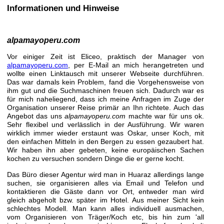
Informationen und Hinweise
alpamayoperu.com
Vor einiger Zeit ist Eliceo, praktisch der Manager von
alpamayoperu.com
, per E-Mail an mich herangetreten und
wollte einen Linktausch mit unserer Webseite durchführen.
Das war damals kein Problem, fand die Vorgehensweise von
ihm gut und die Suchmaschinen freuen sich. Dadurch war es
für mich naheliegend, dass ich meine Anfragen im Zuge der
Organisation unserer Reise primär an Ihn richtete. Auch das
Angebot das uns
alpamayoperu.com
machte war für uns ok.
Sehr flexibel und verlässlich in der Ausführung. Wir waren
wirklich immer wieder erstaunt was Oskar, unser Koch, mit
den einfachen Mitteln in den Bergen zu essen gezaubert hat.
Wir haben ihn aber gebeten, keine europäischen Sachen
kochen zu versuchen sondern Dinge die er gerne kocht.
Das Büro dieser Agentur wird man in Huaraz allerdings lange
suchen, sie organisieren alles via Email und Telefon und
kontaktieren die Gäste dann vor Ort, entweder man wird
gleich abgeholt bzw. später im Hotel. Aus meiner Sicht kein
schlechtes Modell. Man kann alles individuell ausmachen,
vom Organisieren von Träger/Koch etc, bis hin zum 'all