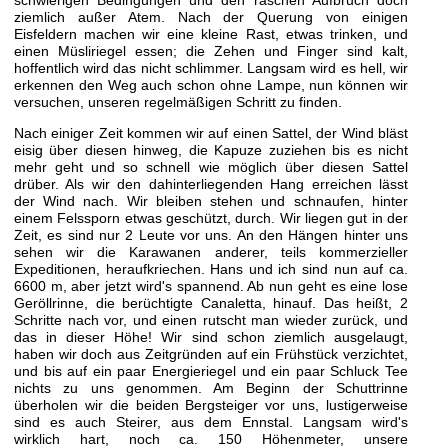
ziemlich außer Atem. Nach der Querung von einigen
Eisfeldern machen wir eine kleine Rast, etwas trinken, und
einen Müsliriegel essen; die Zehen und Finger sind kalt,
hoffentlich wird das nicht schlimmer. Langsam wird es hell, wir
erkennen den Weg auch schon ohne Lampe, nun können wir
versuchen, unseren regelmäßigen Schritt zu finden.
Nach einiger Zeit kommen wir auf einen Sattel, der Wind bläst
eisig über diesen hinweg, die Kapuze zuziehen bis es nicht
mehr geht und so schnell wie möglich über diesen Sattel
drüber. Als wir den dahinterliegenden Hang erreichen lässt
der Wind nach. Wir bleiben stehen und schnaufen, hinter
einem Felssporn etwas geschützt, durch. Wir liegen gut in der
Zeit, es sind nur 2 Leute vor uns. An den Hängen hinter uns
sehen wir die Karawanen anderer, teils kommerzieller
Expeditionen, heraufkriechen. Hans und ich sind nun auf ca.
6600 m, aber jetzt wird's spannend. Ab nun geht es eine lose
Geröllrinne, die berüchtigte Canaletta, hinauf. Das heißt, 2
Schritte nach vor, und einen rutscht man wieder zurück, und
das in dieser Höhe! Wir sind schon ziemlich ausgelaugt,
haben wir doch aus Zeitgründen auf ein Frühstück verzichtet,
und bis auf ein paar Energieriegel und ein paar Schluck Tee
nichts zu uns genommen. Am Beginn der Schuttrinne
überholen wir die beiden Bergsteiger vor uns, lustigerweise
sind es auch Steirer, aus dem Ennstal. Langsam wird's
wirklich hart, noch ca. 150 Höhenmeter, unsere