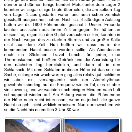
dünner und dünner. Einige hundert Meter unter dem Lager 2
konnten wir sogar einige Leute überholen, die am selben Tag
von Lager 1 aus gestartet waren und auch schon ziemlich
geschafft ausgesehen haben. Nach ca. 8 stündigem Aufstieg
hatten wir die 1800 Höhenmeter geschafft. Unsere Freunde
lachten uns schon aus ihrem Zelt entgegen. Sie hätten an
diesem Tag eigentlich den Gipfel versuchen sollen, konnten in
der Nacht wegen des zu starken Sturms und zu großer Kälte
nicht aus dem Zelt. Nun hofften wir, dass es in der
kommenden Nacht besser werden sollte. Als Abendessen
noch ein Säckchen Travel Lunch für jeden, eine
Thermoskanne mit heißem Getränk und die Ausrüstung für
den nächsten Tag bereitstellen, und dann ab in den
Schlafsack. Mit dem Schlafen in dieser Höhe ist das so eine
Sache, solange wir wach waren ging alles relativ gut, schliefen
wir aber ein, verlangsamte sich der Atemrhythmus
gewohnheitsbedingt auf die Frequenz wie im Tal, dies ist aber
viel zuwenig, und wir wachten nach einigen Minuten nach Luft
schnappend wieder auf. Am Anfang waren die Phänomene
der Höhe noch recht interessant, wenn es jedoch die ganze
Nacht so geht nicht wirklich erholsam. Nun durchwachten wir
so die Nacht bis es endlich 3 Uhr 30 war.