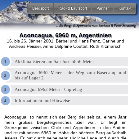
Bergsport
Rad- & Laufsport
Partner
Kontakt
Aconcagua, 6960 m, Argentinien
16. bis 26. Jänner 2001
, Bärbel und Hans Penz, Carine und
Andreas Peisser, Anne Delphine Couttet, Ruth Krzmarsch
Akklimatisieren am San Jose 5856 Meter
Aconcagua 6962 Meter - der Weg zum Basecamp und
bis auf Lager 2
Aconcagua 6962 Meter - Gipfeltag
Informationen und Hinweise
Aconcagua, so nennt sich der Berg der seit ca. einem Jahr
mein großes bergsteigerisches Ziel war. Er liegt im
Grenzgebiet zwischen Chile und Argentinien in den Anden,
und ist mit seinen 6960 m Höhe der höchste Berg außerhalb
Asiens. Er hat durch seine sehr südliche Lage und durch die