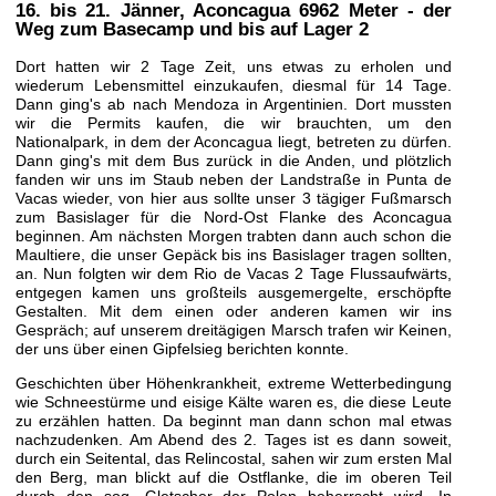
16. bis 21. Jänner
, Aconcagua 6962 Meter - der
Weg zum Basecamp und bis auf Lager 2
Dort hatten wir 2 Tage Zeit, uns etwas zu erholen und
wiederum Lebensmittel einzukaufen, diesmal für 14 Tage.
Dann ging's ab nach Mendoza in Argentinien. Dort mussten
wir die Permits kaufen, die wir brauchten, um den
Nationalpark, in dem der Aconcagua liegt, betreten zu dürfen.
Dann ging's mit dem Bus zurück in die Anden, und plötzlich
fanden wir uns im Staub neben der Landstraße in Punta de
Vacas wieder, von hier aus sollte unser 3 tägiger Fußmarsch
zum Basislager für die Nord-Ost Flanke des Aconcagua
beginnen. Am nächsten Morgen trabten dann auch schon die
Maultiere, die unser Gepäck bis ins Basislager tragen sollten,
an. Nun folgten wir dem Rio de Vacas 2 Tage Flussaufwärts,
entgegen kamen uns großteils ausgemergelte, erschöpfte
Gestalten. Mit dem einen oder anderen kamen wir ins
Gespräch; auf unserem dreitägigen Marsch trafen wir Keinen,
der uns über einen Gipfelsieg berichten konnte.
Geschichten über Höhenkrankheit, extreme Wetterbedingung
wie Schneestürme und eisige Kälte waren es, die diese Leute
zu erzählen hatten. Da beginnt man dann schon mal etwas
nachzudenken. Am Abend des 2. Tages ist es dann soweit,
durch ein Seitental, das Relincostal, sahen wir zum ersten Mal
den Berg, man blickt auf die Ostflanke, die im oberen Teil