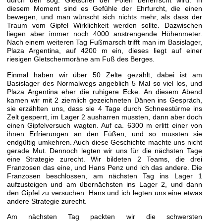
durch den sog. Gletscher der Polen beherrscht wird. In
diesem Moment sind es Gefühle der Ehrfurcht, die einen
bewegen, und man wünscht sich nichts mehr, als dass der
Traum vom Gipfel Wirklichkeit werden sollte. Dazwischen
liegen aber immer noch 4000 anstrengende Höhenmeter.
Nach einem weiteren Tag Fußmarsch trifft man im Basislager,
Plaza Argentina, auf 4200 m ein, dieses liegt auf einer
riesigen Gletschermoräne am Fuß des Berges.
Einmal haben wir über 50 Zelte gezählt, dabei ist am
Basislager des Normalwegs angeblich 5 Mal so viel los, und
Plaza Argentina eher die ruhigere Ecke. An diesem Abend
kamen wir mit 2 ziemlich gezeichneten Dänen ins Gespräch,
sie erzählten uns, dass sie 4 Tage durch Schneestürme ins
Zelt gesperrt, im Lager 2 ausharren mussten, dann aber doch
einen Gipfelversuch wagten. Auf ca. 6300 m erlitt einer von
ihnen Erfrierungen an den Füßen, und so mussten sie
endgültig umkehren. Auch diese Geschichte machte uns nicht
gerade Mut. Dennoch legten wir uns für die nächsten Tage
eine Strategie zurecht. Wir bildeten 2 Teams, die drei
Franzosen das eine, und Hans Penz und ich das andere. Die
Franzosen beschlossen, am nächsten Tag ins Lager 1
aufzusteigen und am übernächsten ins Lager 2, und dann
den Gipfel zu versuchen. Hans und ich legten uns eine etwas
andere Strategie zurecht.
Am nächsten Tag packten wir die schwersten