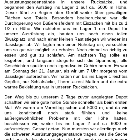
Ausrüstungsgegenstände in unsere Rucksäcke, und
begannen den Aufstieg ins Lager 1 auf ca. 5000 m Höhe.
Dieser führt zu Beginn über Geröll weiter über gewaltigen
Flächen von Toteis. Besonders beeindruckend war die
Durchquerung von Büßereisfeldern mit Eiszacken mit bis zu 1
1/2 m Höhe. Wir richteten uns im Lager 1 ein Depot für
unsere Ausrüstung ein, bauten uns noch einen tollen
Biwakplatz, und nach einer kleinen Rast stiegen wir wieder ins
Basislager ab. Wir legten nun einen Ruhetag ein, versuchten
uns so gut wie möglich zu erholen. Noch einmal so richtig zu
essen und gut zu schlafen. Am nächsten Tag sollte es
losgehen, und langsam steigerte sich die Spannung, alle
Geschichten spukten noch irgendwo im Gehirn herum. Es war
am Sonntag der 21. Januar, als wir um 7 Uhr morgens vom
Basislager aufbrachen. Wir hatten nun bis ins Lager 1 leichtes
Gepäck, nur Schlafsäcke, Therm-a-rest Matten und die extra
warme Bekleidung war in unseren Rucksäcken.
Den Weg bis zu unserem 2 Tage zuvor angelegten Depot
schafften wir eine gute halbe Stunde schneller als beim ersten
Mal. Wir waren am Vormittag schon auf 5000 m, und da wir
uns konditionell noch stark fühlten und keine
außergewöhnlichen Probleme mit der Höhe hatten,
beschlossen wir, weiter bis ins Lager 2 auf ca. 6000 m
aufzusteigen. Gesagt getan. Nun mussten wir allerdings auch
die schweren Ausrüstungsgegenstände tragen, was die Sache
nicht gerade leichter machte, die Luft wurde ja auch immer