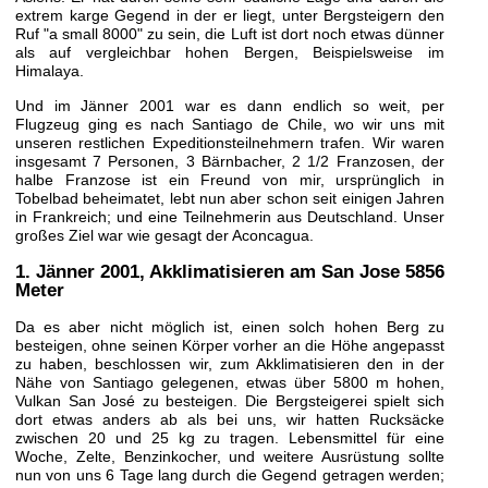
extrem karge Gegend in der er liegt, unter Bergsteigern den
Ruf "a small 8000" zu sein, die Luft ist dort noch etwas dünner
als auf vergleichbar hohen Bergen, Beispielsweise im
Himalaya.
Und im Jänner 2001 war es dann endlich so weit, per
Flugzeug ging es nach Santiago de Chile, wo wir uns mit
unseren restlichen Expeditionsteilnehmern trafen. Wir waren
insgesamt 7 Personen, 3 Bärnbacher, 2 1/2 Franzosen, der
halbe Franzose ist ein Freund von mir, ursprünglich in
Tobelbad beheimatet, lebt nun aber schon seit einigen Jahren
in Frankreich; und eine Teilnehmerin aus Deutschland. Unser
großes Ziel war wie gesagt der Aconcagua.
1. Jänner 2001
, Akklimatisieren am San Jose 5856
Meter
Da es aber nicht möglich ist, einen solch hohen Berg zu
besteigen, ohne seinen Körper vorher an die Höhe angepasst
zu haben, beschlossen wir, zum Akklimatisieren den in der
Nähe von Santiago gelegenen, etwas über 5800 m hohen,
Vulkan San José zu besteigen. Die Bergsteigerei spielt sich
dort etwas anders ab als bei uns, wir hatten Rucksäcke
zwischen 20 und 25 kg zu tragen. Lebensmittel für eine
Woche, Zelte, Benzinkocher, und weitere Ausrüstung sollte
nun von uns 6 Tage lang durch die Gegend getragen werden;