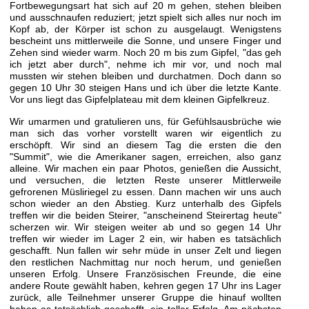
Fortbewegungsart hat sich auf 20 m gehen, stehen bleiben
und ausschnaufen reduziert; jetzt spielt sich alles nur noch im
Kopf ab, der Körper ist schon zu ausgelaugt. Wenigstens
bescheint uns mittlerweile die Sonne, und unsere Finger und
Zehen sind wieder warm. Noch 20 m bis zum Gipfel, "das geh
ich jetzt aber durch", nehme ich mir vor, und noch mal
mussten wir stehen bleiben und durchatmen. Doch dann so
gegen 10 Uhr 30 steigen Hans und ich über die letzte Kante.
Vor uns liegt das Gipfelplateau mit dem kleinen Gipfelkreuz.
Wir umarmen und gratulieren uns, für Gefühlsausbrüche wie
man sich das vorher vorstellt waren wir eigentlich zu
erschöpft. Wir sind an diesem Tag die ersten die den
"Summit", wie die Amerikaner sagen, erreichen, also ganz
alleine. Wir machen ein paar Photos, genießen die Aussicht,
und versuchen, die letzten Reste unserer Mittlerweile
gefrorenen Müsliriegel zu essen. Dann machen wir uns auch
schon wieder an den Abstieg. Kurz unterhalb des Gipfels
treffen wir die beiden Steirer, "anscheinend Steirertag heute"
scherzen wir. Wir steigen weiter ab und so gegen 14 Uhr
treffen wir wieder im Lager 2 ein, wir haben es tatsächlich
geschafft. Nun fallen wir sehr müde in unser Zelt und liegen
den restlichen Nachmittag nur noch herum, und genießen
unseren Erfolg. Unsere Französischen Freunde, die eine
andere Route gewählt haben, kehren gegen 17 Uhr ins Lager
zurück, alle Teilnehmer unserer Gruppe die hinauf wollten
haben es tatsächlich geschafft, ein toller Erfolg. Am nächsten