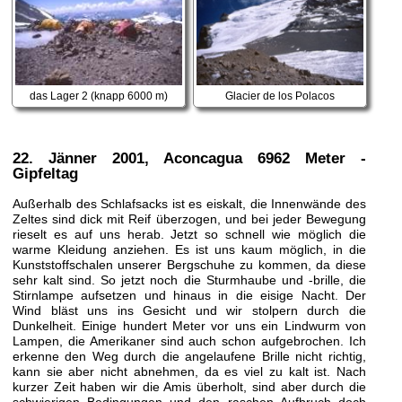
das Lager 2 (knapp 6000 m)
Glacier de los Polacos
22. Jänner 2001
, Aconcagua 6962 Meter -
Gipfeltag
Außerhalb des Schlafsacks ist es eiskalt, die Innenwände des
Zeltes sind dick mit Reif überzogen, und bei jeder Bewegung
rieselt es auf uns herab. Jetzt so schnell wie möglich die
warme Kleidung anziehen. Es ist uns kaum möglich, in die
Kunststoffschalen unserer Bergschuhe zu kommen, da diese
sehr kalt sind. So jetzt noch die Sturmhaube und -brille, die
Stirnlampe aufsetzen und hinaus in die eisige Nacht. Der
Wind bläst uns ins Gesicht und wir stolpern durch die
Dunkelheit. Einige hundert Meter vor uns ein Lindwurm von
Lampen, die Amerikaner sind auch schon aufgebrochen. Ich
erkenne den Weg durch die angelaufene Brille nicht richtig,
kann sie aber nicht abnehmen, da es viel zu kalt ist. Nach
kurzer Zeit haben wir die Amis überholt, sind aber durch die
schwierigen Bedingungen und den raschen Aufbruch doch