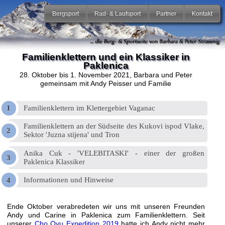
Bergsport
Rad- & Laufsport
Partner
Kontakt
Familienklettern und ein Klassiker in
Paklenica
28. Oktober bis 1. November 2021
, Barbara und Peter
gemeinsam mit Andy Peisser und Familie
Familienklettern im Klettergebiet Vaganac
Familienklettern an der Südseite des Kukovi ispod Vlake,
Sektor 'Juzna stijena' und Tron
Anika Cuk - 'VELEBITASKI' - einer der großen
Paklenica Klassiker
Informationen und Hinweise
Ende Oktober verabredeten wir uns mit unseren Freunden
Andy und Carine in Paklenica zum Familienklettern. Seit
unserer
Cho Oyu Expedition 2019
hatte ich Andy nicht mehr