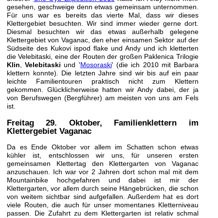
gesehen, geschweige denn etwas gemeinsam unternommen.
Für uns war es bereits das vierte Mal, dass wir dieses
Klettergebiet besuchten. Wir sind immer wieder gerne dort.
Diesmal besuchten wir das etwas außerhalb gelegene
Klettergebiet von Vaganac, den eher einsamen Sektor auf der
Südseite des Kukovi ispod flake und Andy und ich kletterten
die Velebitaski, eine der Routen der großen Paklenica Trilogie
Klin
,
Velebitaski
und '
Mosoraski
' (die ich 2010 mit Barbara
klettern konnte). Die letzten Jahre sind wir bis auf ein paar
leichte Familientouren praktisch nicht zum Klettern
gekommen. Glücklicherweise hatten wir Andy dabei, der ja
von Berufswegen (Bergführer) am meisten von uns am Fels
ist.
Freitag 29. Oktober
, Familienklettern im
Klettergebiet Vaganac
Da es Ende Oktober vor allem im Schatten schon etwas
kühler ist, entschlossen wir uns, für unseren ersten
gemeinsamen Klettertag den Klettergarten von Vaganac
anzuschauen. Ich war vor 2 Jahren dort schon mal mit dem
Mountainbike hochgefahren und dabei ist mir der
Klettergarten, vor allem durch seine Hängebrücken, die schon
von weitem sichtbar sind aufgefallen. Außerdem hat es dort
viele Routen, die auch für unser momentanes Kletterniveau
passen. Die Zufahrt zu dem Klettergarten ist relativ schmal