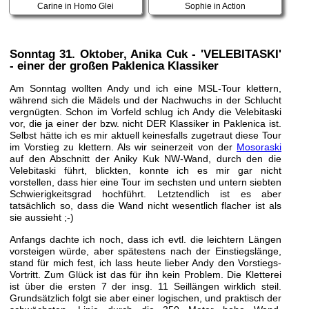
Carine in Homo Glei
Sophie in Action
Sonntag 31. Oktober
, Anika Cuk - 'VELEBITASKI'
- einer der großen Paklenica Klassiker
Am Sonntag wollten Andy und ich eine MSL-Tour klettern,
während sich die Mädels und der Nachwuchs in der Schlucht
vergnügten. Schon im Vorfeld schlug ich Andy die Velebitaski
vor, die ja einer der bzw. nicht DER Klassiker in Paklenica ist.
Selbst hätte ich es mir aktuell keinesfalls zugetraut diese Tour
im Vorstieg zu klettern. Als wir seinerzeit von der
Mosoraski
auf den Abschnitt der Aniky Kuk NW-Wand, durch den die
Velebitaski führt, blickten, konnte ich es mir gar nicht
vorstellen, dass hier eine Tour im sechsten und untern siebten
Schwierigkeitsgrad hochführt. Letztendlich ist es aber
tatsächlich so, dass die Wand nicht wesentlich flacher ist als
sie aussieht ;-)
Anfangs dachte ich noch, dass ich evtl. die leichtern Längen
vorsteigen würde, aber spätestens nach der Einstiegslänge,
stand für mich fest, ich lass heute lieber Andy den Vorstiegs-
Vortritt. Zum Glück ist das für ihn kein Problem. Die Kletterei
ist über die ersten 7 der insg. 11 Seillängen wirklich steil.
Grundsätzlich folgt sie aber einer logischen, und praktisch der