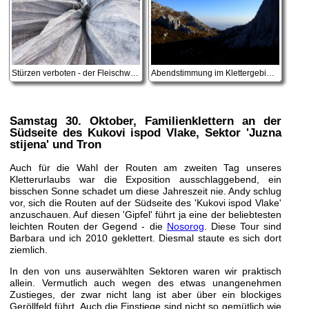
Stürzen verboten - der Fleischwolf wartet!
Abendstimmung im Klettergebiet Vaganac
Samstag 30. Oktober
, Familienklettern an der
Südseite des Kukovi ispod Vlake, Sektor 'Juzna
stijena' und Tron
Auch für die Wahl der Routen am zweiten Tag unseres
Kletterurlaubs war die Exposition ausschlaggebend, ein
bisschen Sonne schadet um diese Jahreszeit nie. Andy schlug
vor, sich die Routen auf der Südseite des 'Kukovi ispod Vlake'
anzuschauen. Auf diesen 'Gipfel' führt ja eine der beliebtesten
leichten Routen der Gegend - die
Nosorog
. Diese Tour sind
Barbara und ich 2010 geklettert. Diesmal staute es sich dort
ziemlich.
In den von uns auserwählten Sektoren waren wir praktisch
allein. Vermutlich auch wegen des etwas unangenehmen
Zustieges, der zwar nicht lang ist aber über ein blockiges
Geröllfeld führt. Auch die Einstiege sind nicht so gemütlich wie