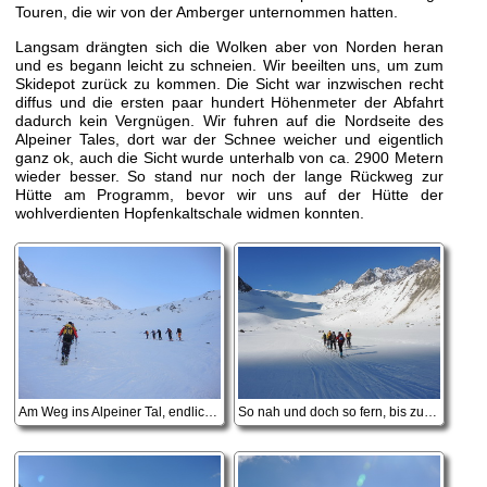
Touren, die wir von der Amberger unternommen hatten.
Langsam drängten sich die Wolken aber von Norden heran
und es begann leicht zu schneien. Wir beeilten uns, um zum
Skidepot zurück zu kommen. Die Sicht war inzwischen recht
diffus und die ersten paar hundert Höhenmeter der Abfahrt
dadurch kein Vergnügen. Wir fuhren auf die Nordseite des
Alpeiner Tales, dort war der Schnee weicher und eigentlich
ganz ok, auch die Sicht wurde unterhalb von ca. 2900 Metern
wieder besser. So stand nur noch der lange Rückweg zur
Hütte am Programm, bevor wir uns auf der Hütte der
wohlverdienten Hopfenkaltschale widmen konnten.
Am Weg ins Alpeiner Tal, endlich mal bergauf
So nah und doch so fern, bis zum Horizont zieht es sich