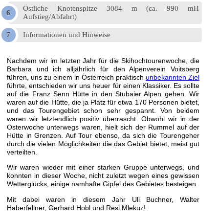
Östliche Knotenspitze 3084 m (ca. 990 mH
Aufstieg/Abfahrt)
Informationen und Hinweise
Nachdem wir im letzten Jahr für die Skihochtourenwoche, die
Barbara und ich alljährlich für den Alpenverein Voitsberg
führen, uns zu einem in Österreich praktisch
unbekannten Ziel
führte, entschieden wir uns heuer für einen Klassiker. Es sollte
auf die Franz Senn Hütte in den Stubaier Alpen gehen. Wir
waren auf die Hütte, die ja Platz für etwa 170 Personen bietet,
und das Tourengebiet schon sehr gespannt. Von beidem
waren wir letztendlich positiv überrascht. Obwohl wir in der
Osterwoche unterwegs waren, hielt sich der Rummel auf der
Hütte in Grenzen. Auf Tour ebenso, da sich die Tourengeher
durch die vielen Möglichkeiten die das Gebiet bietet, meist gut
verteilten.
Wir waren wieder mit einer starken Gruppe unterwegs, und
konnten in dieser Woche, nicht zuletzt wegen eines gewissen
Wetterglücks, einige namhafte Gipfel des Gebietes besteigen.
Mit dabei waren in diesem Jahr Uli Buchner, Walter
Haberfellner, Gerhard Hobl und Resi Mlekuz!