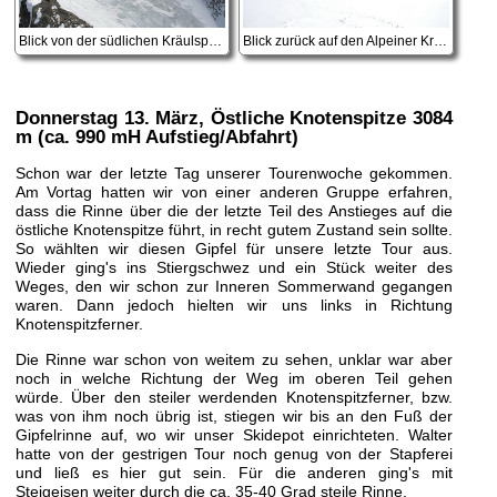
Blick von der südlichen Kräulspitze auf unsere Aufstiegsroute auf die östliche Seespitze
Blick zurück auf den Alpeiner Kräulferner
Donnerstag 13. März
, Östliche Knotenspitze 3084
m (ca. 990 mH Aufstieg/Abfahrt)
Schon war der letzte Tag unserer Tourenwoche gekommen.
Am Vortag hatten wir von einer anderen Gruppe erfahren,
dass die Rinne über die der letzte Teil des Anstieges auf die
östliche Knotenspitze führt, in recht gutem Zustand sein sollte.
So wählten wir diesen Gipfel für unsere letzte Tour aus.
Wieder ging's ins Stiergschwez und ein Stück weiter des
Weges, den wir schon zur Inneren Sommerwand gegangen
waren. Dann jedoch hielten wir uns links in Richtung
Knotenspitzferner.
Die Rinne war schon von weitem zu sehen, unklar war aber
noch in welche Richtung der Weg im oberen Teil gehen
würde. Über den steiler werdenden Knotenspitzferner, bzw.
was von ihm noch übrig ist, stiegen wir bis an den Fuß der
Gipfelrinne auf, wo wir unser Skidepot einrichteten. Walter
hatte von der gestrigen Tour noch genug von der Stapferei
und ließ es hier gut sein. Für die anderen ging's mit
Steigeisen weiter durch die ca. 35-40 Grad steile Rinne.