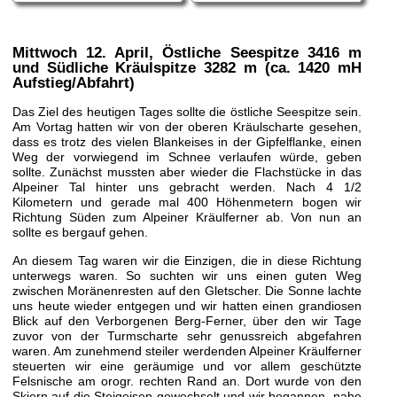
Mittwoch 12. April
, Östliche Seespitze 3416 m
und Südliche Kräulspitze 3282 m (ca. 1420 mH
Aufstieg/Abfahrt)
Das Ziel des heutigen Tages sollte die östliche Seespitze sein.
Am Vortag hatten wir von der oberen Kräulscharte gesehen,
dass es trotz des vielen Blankeises in der Gipfelflanke, einen
Weg der vorwiegend im Schnee verlaufen würde, geben
sollte. Zunächst mussten aber wieder die Flachstücke in das
Alpeiner Tal hinter uns gebracht werden. Nach 4 1/2
Kilometern und gerade mal 400 Höhenmetern bogen wir
Richtung Süden zum Alpeiner Kräulferner ab. Von nun an
sollte es bergauf gehen.
An diesem Tag waren wir die Einzigen, die in diese Richtung
unterwegs waren. So suchten wir uns einen guten Weg
zwischen Moränenresten auf den Gletscher. Die Sonne lachte
uns heute wieder entgegen und wir hatten einen grandiosen
Blick auf den Verborgenen Berg-Ferner, über den wir Tage
zuvor von der Turmscharte sehr genussreich abgefahren
waren. Am zunehmend steiler werdenden Alpeiner Kräulferner
steuerten wir eine geräumige und vor allem geschützte
Felsnische am orogr. rechten Rand an. Dort wurde von den
Skiern auf die Steigeisen gewechselt und wir begannen, nahe