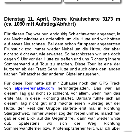
Dienstag 11. April
, Obere Kräulscharte 3173 m
(ca. 1060 mH Aufstieg/Abfahrt)
Für diesen Tag war nun endgültig Schlechtwetter angesagt, in
der Nacht windete es ordentlich um die Hütte und wir hofften
auf etwas Neuschnee. Bei dem schon für später angesetzten
Frühstück zog immer wieder Nebel um die Hütte, der aber
nicht so dicht war, wie erwartet. So beschlossen wir, uns doch
gegen 9 Uhr vor der Hütte zu treffen und uns Richtung Innere
Sommerwand auf Tour zu machen. Diese Tour ist eine der
kürzeren ab der Franz Senn Hütte und auch ohne den langen
flachen Talhatscher der anderen Gipfel anzugehen.
Für diese Tour hatte ich mir Zuhause noch den GPS Track
von
alpenvereinaktiv.com
heruntergeladen. Das war an
diesem Tag gar nicht so schlecht, vor allem, wenn man das
erste Mal in diese Richtung startet. Barbara fühlte sich an
diesem Tag nicht gut und machte einen Ruhetag auf der
Hütte, der Rest der Gruppe startete erst mal in Richtung
Stiergschwez. Immer wieder zog der Nebel umher, manchmal
gab er den Blick auf die Gegend frei, dann war wieder white
out. Spätestens wo sich der Weg Richtung
Sommerwandferner bzw. Knotenspitzferner teilt, war ich über