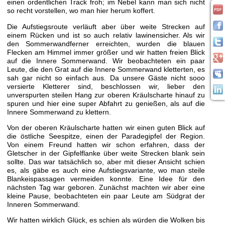
einen ordentlichen Track froh; im Nebel kann man sich nicht
so recht vorstellen, wo man hier herum koffert.
Die Aufstiegsroute verläuft aber über weite Strecken auf
einem Rücken und ist so auch relativ lawinensicher. Als wir
den Sommerwandferner erreichten, wurden die blauen
Flecken am Himmel immer größer und wir hatten freien Blick
auf die Innere Sommerwand. Wir beobachteten ein paar
Leute, die den Grat auf die Innere Sommerwand kletterten, es
sah gar nicht so einfach aus. Da unsere Gäste nicht sooo
versierte Kletterer sind, beschlossen wir, lieber den
unverspurten steilen Hang zur oberen Kräulscharte hinauf zu
spuren und hier eine super Abfahrt zu genießen, als auf die
Innere Sommerwand zu klettern.
Von der oberen Kräulscharte hatten wir einen guten Blick auf
die östliche Seespitze, einen der Paradegipfel der Region.
Von einem Freund hatten wir schon erfahren, dass der
Gletscher in der Gipfelflanke über weite Strecken blank sein
sollte. Das war tatsächlich so, aber mit dieser Ansicht schien
es, als gäbe es auch eine Aufstiegsvariante, wo man steile
Blankeispassagen vermeiden konnte. Eine Idee für den
nächsten Tag war geboren. Zunächst machten wir aber eine
kleine Pause, beobachteten ein paar Leute am Südgrat der
Inneren Sommerwand.
Wir hatten wirklich Glück, es schien als würden die Wolken bis