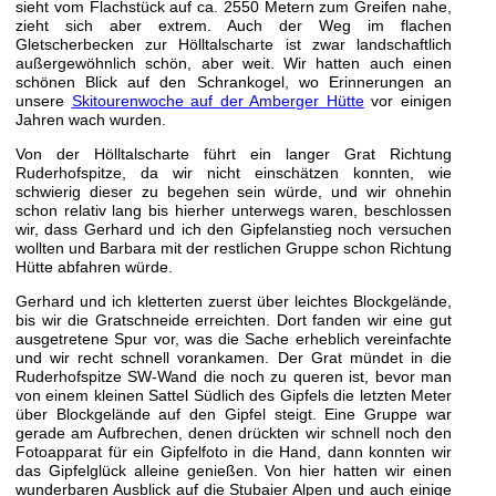
sieht vom Flachstück auf ca. 2550 Metern zum Greifen nahe,
zieht sich aber extrem. Auch der Weg im flachen
Gletscherbecken zur Hölltalscharte ist zwar landschaftlich
außergewöhnlich schön, aber weit. Wir hatten auch einen
schönen Blick auf den Schrankogel, wo Erinnerungen an
unsere
Skitourenwoche auf der Amberger Hütte
vor einigen
Jahren wach wurden.
Von der Hölltalscharte führt ein langer Grat Richtung
Ruderhofspitze, da wir nicht einschätzen konnten, wie
schwierig dieser zu begehen sein würde, und wir ohnehin
schon relativ lang bis hierher unterwegs waren, beschlossen
wir, dass Gerhard und ich den Gipfelanstieg noch versuchen
wollten und Barbara mit der restlichen Gruppe schon Richtung
Hütte abfahren würde.
Gerhard und ich kletterten zuerst über leichtes Blockgelände,
bis wir die Gratschneide erreichten. Dort fanden wir eine gut
ausgetretene Spur vor, was die Sache erheblich vereinfachte
und wir recht schnell vorankamen. Der Grat mündet in die
Ruderhofspitze SW-Wand die noch zu queren ist, bevor man
von einem kleinen Sattel Südlich des Gipfels die letzten Meter
über Blockgelände auf den Gipfel steigt. Eine Gruppe war
gerade am Aufbrechen, denen drückten wir schnell noch den
Fotoapparat für ein Gipfelfoto in die Hand, dann konnten wir
das Gipfelglück alleine genießen. Von hier hatten wir einen
wunderbaren Ausblick auf die Stubaier Alpen und auch einige