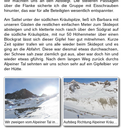
Wir machten uns an den Abstiegt. Die steileren Passagen
über die Flanke sicherte ich die Gruppe mit Eisschrauben
hinunter, das war für alle Beteiligten wesentlich entspannter.
Am Sattel unter der südlichen Kräulspitze, ließ ich Barbara mit
unseren Gästen die restlichen einfachen Meter zum Skidepot
absteigen und ich kletterte noch rasch über den Südgrat auf
die südliche Kräulspitze, mit nur 50 Höhenmeter über einen
Blockgrat lässt sich dieser Gipfel hier gut mitnehmen. Kurze
Zeit später trafen wir uns alle wieder beim Skidepot und es
ging an die Abfahrt. Diese war diesmal etwas durchwachsen,
der Schnee sah zwar ziemlich gut aus, aber war doch hin und
wieder etwas gführig. Nach dem langen Weg zurück durchs
Alpeiner Tal sehnten wir uns schon sehr auf ein Gipfelbier vor
der Hütte.
Wir zweigen vom Alpeiner Tal in Richtung Alpeiner Kräulferner ab.
Aufstieg Richtung Alpeiner Kräulferner - im Hintergrund der Verborgenen-Berg Ferner