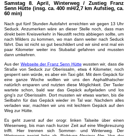
Samstag 8. April
, Winterweg / Zustieg Franz
Senn Hütte (insg. ca. 400 mH/2,7 km Aufstieg, ca.
60 min)
Nach gut fünf Stunden Autofahrt erreichten wir gegen 13 Uhr
Seduck. Anzumerken wäre an dieser Stelle noch, dass man
direkt beim Kreisverkehr in Neustift rechts abbiegen sollte, um
nach Milders zu kommen, wo man dann weiter nach Seduck
fährt. Das ist nicht so gut beschildert und wir sind erst mal ein
paar Kilometer weiter ins Stubaital gefahren und mussten
dann umkehren.
Aus der
Webseite der Franz Senn Hütte
wussten wir, dass die
Straße von Seduck zur Oberissalm, etwa 4 Kilometer, noch
gesperrt sein würde, es aber ein Taxi gibt. Mit dem Gepäck für
eine ganze Woche wollten wir uns den Asphalthatscher
natürlich ersparen und nutzten diese Möglichkeit. Der Taxler
wartete schon, bald war das Gepäck aufgeladen und los
ging's zur Oberissalm. Dort mussten wir etwas warten, bis die
Seilbahn für das Gepäck wieder im Tal war. Nachdem alles
verladen war, machten wir uns mit leichtem Gepäck auf den
Weg zur Hütte.
Es geht zuerst auf der orogr. linken Talseite über einen
Wiesenweg, bis man nach kurzer Zeit auf eine Wegkreuzung
trifft. Hier trennen sich Sommer- und Winterweg. Der
Winterweg zweigt links ab, Richtung Alpeiner Alm. Von der