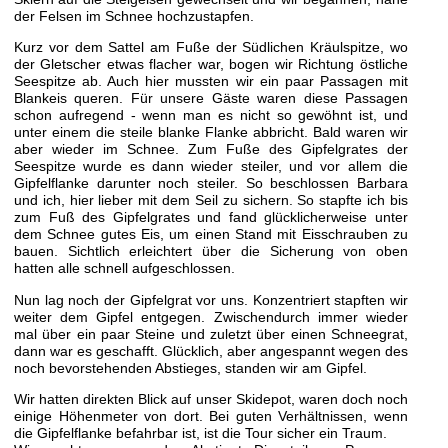
der Felsen im Schnee hochzustapfen.
Kurz vor dem Sattel am Fuße der Südlichen Kräulspitze, wo
der Gletscher etwas flacher war, bogen wir Richtung östliche
Seespitze ab. Auch hier mussten wir ein paar Passagen mit
Blankeis queren. Für unsere Gäste waren diese Passagen
schon aufregend - wenn man es nicht so gewöhnt ist, und
unter einem die steile blanke Flanke abbricht. Bald waren wir
aber wieder im Schnee. Zum Fuße des Gipfelgrates der
Seespitze wurde es dann wieder steiler, und vor allem die
Gipfelflanke darunter noch steiler. So beschlossen Barbara
und ich, hier lieber mit dem Seil zu sichern. So stapfte ich bis
zum Fuß des Gipfelgrates und fand glücklicherweise unter
dem Schnee gutes Eis, um einen Stand mit Eisschrauben zu
bauen. Sichtlich erleichtert über die Sicherung von oben
hatten alle schnell aufgeschlossen.
Nun lag noch der Gipfelgrat vor uns. Konzentriert stapften wir
weiter dem Gipfel entgegen. Zwischendurch immer wieder
mal über ein paar Steine und zuletzt über einen Schneegrat,
dann war es geschafft. Glücklich, aber angespannt wegen des
noch bevorstehenden Abstieges, standen wir am Gipfel.
Wir hatten direkten Blick auf unser Skidepot, waren doch noch
einige Höhenmeter von dort. Bei guten Verhältnissen, wenn
die Gipfelflanke befahrbar ist, ist die Tour sicher ein Traum.