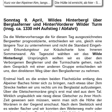
Kurz vor der Alpeiner Alm, langsam kommt der Schnee.
Die Hütte ist erreicht, ab hier - Schnee genug.
Sonntag 9. April
, Wildes Hinterbergl über
Berglasferner und Hinter/Vorderer Wilder Turm
(insg. ca. 1330 mH Aufstieg / Abfahrt)
Da die Wettervorhersage die für diesen Tag ausgezeichnetes
Bergwetter prognostizierte, entschieden wir uns, gleich eine
längere Tour zu unternehmen und nicht die Standard Eingeh-
und Erkundungstour zur Kräulscharte bzw. Inneren
Sommerwand. Als Tagesziel wählten wir das
Wilde
Hinterbergl
. Ursprünglich wollten wir es über den
Verborgenen Bergferner und die Turmscharte gehen, nach
dem Gespräch mit einer anderen Gruppe entschieden wir
uns, den direkteren Weg über den Berglasferner zu nehmen.
Erstmal hieß es die ersten beiden Flachstücke entlang des
Alpeiner Baches hinter sich zu bringen, nach etwas über 2km
Strecke hielten wir uns rechts um ins Berglastal aufzusteigen.
Über die Gletschermoräne ging's erst mal steil aus dem Tal.
Wirklich unglaublich wie riesig diese Gletscher zu ihrer Hoch-
Zeit gewesen sein müssen, wenn man sich die Höhe der
Moränen in der Gegend anschaut. Nach dem Steilstück wird
es wieder flacher und wir konnten den Weiterweg mehr oder