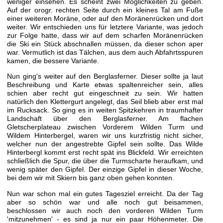
weniger einsehen. Es scheint zwei Möglichkeiten zu geben.
Auf der orogr. rechten Seite durch ein kleines Tal am Fuße
einer weiteren Moräne, oder auf den Moränenrücken und dort
weiter. Wir entschieden uns für letztere Variante, was jedoch
zur Folge hatte, dass wir auf dem scharfen Moränenrücken
die Ski ein Stück abschnallen müssen, da dieser schon aper
war. Vermutlich ist das Tälchen, aus dem auch Abfahrtsspuren
kamen, die bessere Variante.
Nun ging's weiter auf den Berglasferner. Dieser sollte ja laut
Beschreibung und Karte etwas spaltenreicher sein, alles
schien aber recht gut eingeschneit zu sein. Wir hatten
natürlich den Klettergurt angelegt, das Seil blieb aber erst mal
im Rucksack. So ging es in weiten Spitzkehren in traumhafter
Landschaft über den Berglasferner. Am flachen
Gletscherplateau zwischen Vorderem Wilden Turm und
Wildem Hinterbergel, waren wir uns kurzfristig nicht sicher,
welcher nun der angestrebte Gipfel sein sollte. Das Wilde
Hinterbergl kommt erst recht spät ins Blickfeld. Wir erreichten
schließlich die Spur, die über die Turmscharte heraufkam, und
wenig später den Gipfel. Der einzige Gipfel in dieser Woche,
bei dem wir mit Skiern bis ganz oben gehen konnten.
Nun war schon mal ein gutes Tagesziel erreicht. Da der Tag
aber so schön war und alle noch gut beisammen,
beschlossen wir auch noch den vorderen Wilden Turm
'mitzunehmen' - es sind ja nur ein paar Höhenmeter. Die