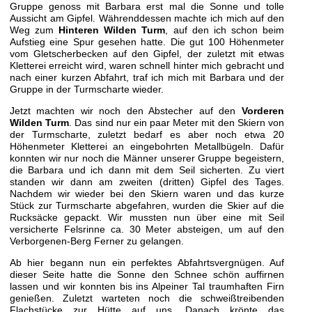
Gruppe genoss mit Barbara erst mal die Sonne und tolle
Aussicht am Gipfel. Währenddessen machte ich mich auf den
Weg zum
Hinteren Wilden Turm
, auf den ich schon beim
Aufstieg eine Spur gesehen hatte. Die gut 100 Höhenmeter
vom Gletscherbecken auf den Gipfel, der zuletzt mit etwas
Kletterei erreicht wird, waren schnell hinter mich gebracht und
nach einer kurzen Abfahrt, traf ich mich mit Barbara und der
Gruppe in der Turmscharte wieder.
Jetzt machten wir noch den Abstecher auf den
Vorderen
Wilden Turm
. Das sind nur ein paar Meter mit den Skiern von
der Turmscharte, zuletzt bedarf es aber noch etwa 20
Höhenmeter Kletterei an eingebohrten Metallbügeln. Dafür
konnten wir nur noch die Männer unserer Gruppe begeistern,
die Barbara und ich dann mit dem Seil sicherten. Zu viert
standen wir dann am zweiten (dritten) Gipfel des Tages.
Nachdem wir wieder bei den Skiern waren und das kurze
Stück zur Turmscharte abgefahren, wurden die Skier auf die
Rucksäcke gepackt. Wir mussten nun über eine mit Seil
versicherte Felsrinne ca. 30 Meter absteigen, um auf den
Verborgenen-Berg Ferner zu gelangen.
Ab hier begann nun ein perfektes Abfahrtsvergnügen. Auf
dieser Seite hatte die Sonne den Schnee schön auffirnen
lassen und wir konnten bis ins Alpeiner Tal traumhaften Firn
genießen. Zuletzt warteten noch die schweißtreibenden
Flachstücke zur Hütte auf uns. Danach krönte das