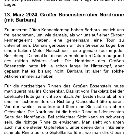
Lager.
13. März 2024
, Großer Bösenstein über Nordrinne
(mit Barbara)
Zu unserem 20ten Kennenlerntag haben Barbara und ich uns
frei genommen, um, wie damals, als wir uns auf einer Skitour
kennengelernt haben, eine gemeinsam eine Tour zu
unternehmen. Damals genossen wir den Griesmoarkogel bei
einem halben Meter Neuschnee - eine geniale Tour in jeder
Beziehung. Diesmal fiel dieser zum aktuellen Datum aufgrund
des milden Winters flach. Die Nordrinne des Großen
Bösenstein hatte ich ja schon lange im Hinterkopf, aber
gepasst hat es bislang nicht. Barbara ist aber für solche
Aktionen immer zu haben.
Für die nordseitigen Rinnen des Großen Bösenstein muss
man zuerst mal ins Ochsenkar. Das ist vom Parkplatz bei der
Edelraute Hütte gar nicht so einfach. Am besten kurz abfahren
und im flacheren Bereich Richtung Ochsenkarhütte queren.
Von dort weiter ins untere und über eine Steilstufe ins obere
Ochsenkar. Die Nordrinne ist die breite Rinne auf der rechten
Seite der Nordflanke. Bei schlechter Sicht kann es schwierig
sein, die richtige Rinne zu erwischen. Man sieht von unten
auch nur die steilen Gipfelfelsen, unter denen dann links eine
schmale Rinne auf die Gipfelflanke führt, wo man direkt beim