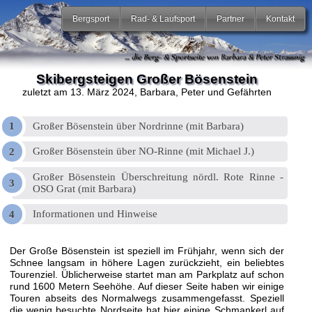
Bergsport
Rad- & Laufsport
Partner
Kontakt
Skibergsteigen Großer Bösenstein
zuletzt am 13. März 2024
, Barbara, Peter und Gefährten
Großer Bösenstein über Nordrinne (mit Barbara)
Großer Bösenstein über NO-Rinne (mit Michael J.)
Großer Bösenstein Überschreitung nördl. Rote Rinne -
OSO Grat (mit Barbara)
Informationen und Hinweise
Der Große Bösenstein ist speziell im Frühjahr, wenn sich der
Schnee langsam in höhere Lagen zurückzieht, ein beliebtes
Tourenziel. Üblicherweise startet man am Parkplatz auf schon
rund 1600 Metern Seehöhe. Auf dieser Seite haben wir einige
Touren abseits des Normalwegs zusammengefasst. Speziell
die wenig besuchte Nordseite hat hier einige Schmankerl auf