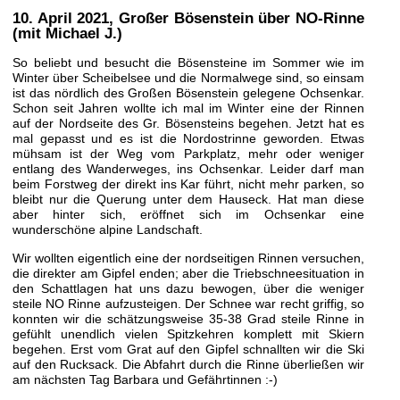
10. April 2021
, Großer Bösenstein über NO-Rinne
(mit Michael J.)
So beliebt und besucht die Bösensteine im Sommer wie im
Winter über Scheibelsee und die Normalwege sind, so einsam
ist das nördlich des Großen Bösenstein gelegene Ochsenkar.
Schon seit Jahren wollte ich mal im Winter eine der Rinnen
auf der Nordseite des Gr. Bösensteins begehen. Jetzt hat es
mal gepasst und es ist die Nordostrinne geworden. Etwas
mühsam ist der Weg vom Parkplatz, mehr oder weniger
entlang des Wanderweges, ins Ochsenkar. Leider darf man
beim Forstweg der direkt ins Kar führt, nicht mehr parken, so
bleibt nur die Querung unter dem Hauseck. Hat man diese
aber hinter sich, eröffnet sich im Ochsenkar eine
wunderschöne alpine Landschaft.
Wir wollten eigentlich eine der nordseitigen Rinnen versuchen,
die direkter am Gipfel enden; aber die Triebschneesituation in
den Schattlagen hat uns dazu bewogen, über die weniger
steile NO Rinne aufzusteigen. Der Schnee war recht griffig, so
konnten wir die schätzungsweise 35-38 Grad steile Rinne in
gefühlt unendlich vielen Spitzkehren komplett mit Skiern
begehen. Erst vom Grat auf den Gipfel schnallten wir die Ski
auf den Rucksack. Die Abfahrt durch die Rinne überließen wir
am nächsten Tag Barbara und Gefährtinnen :-)