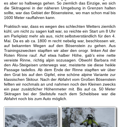
es aber so halbwegs gehen. So ziemlich das Einzige, wo sich
die Skitragerei in der näheren Umgebung in Grenzen halten
sollte, war das Gebiet der Bösensteine, wo man schon mal bis
1600 Meter rauffahren kann.
Praktisch war, dass es wegen des schlechten Wetters ziemlich
kühl, um nicht zu sagen kalt war, so reichte ein Start um 8 Uhr
am Parkplatz mehr als aus, nicht selbstverständlich für den 4.
Mai. Da es ab ca. 1800 m recht nebelig war, beschlossen wir,
auf bekannten Wegen auf den Bösenstein zu gehen. Aus
Trainingszwecken stapften wir aber den orogr. linken Ast der
Roten Rinne rauf. Auf etwa halber Höhe, gab's eine nette
vereiste Rinne, richtig alpin sozusagen. Obwohl Barbara mit
den Alu-Steigeisen unterwegs war, meisterte sie diese heikle
Passage tadellos. Ab dem Ende der Rinne stapften wir über
den Grat bis auf den Gipfel, eine schöne alpine Variante zur
klassischen Skitour. Nach der Abfahrt vom Großen Bösenstein
fellten wir nochmals an und nahmen noch den Kleinen zwecks
ein paar zusätzlicher Höhenmeter mit. Bis auf ca. 50 Meter
Skitragen bei der Steilstufe nach dem Scheiblsee war die
Abfahrt noch bis zum Auto möglich.