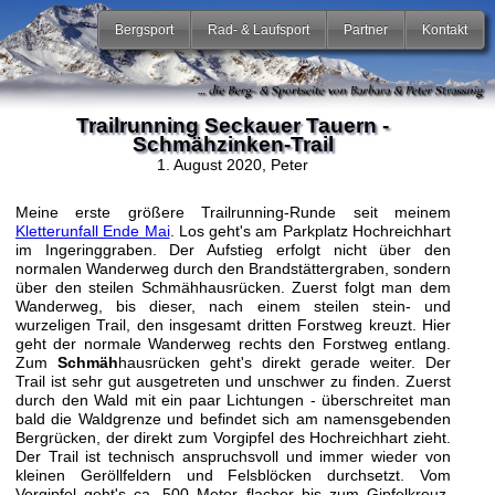
Bergsport
Rad- & Laufsport
Partner
Kontakt
Trailrunning Seckauer Tauern -
Schmähzinken-Trail
1. August 2020
, Peter
Meine erste größere Trailrunning-Runde seit meinem
Kletterunfall Ende Mai
. Los geht's am Parkplatz Hochreichhart
im Ingeringgraben. Der Aufstieg erfolgt nicht über den
normalen Wanderweg durch den Brandstättergraben, sondern
über den steilen Schmähhausrücken. Zuerst folgt man dem
Wanderweg, bis dieser, nach einem steilen stein- und
wurzeligen Trail, den insgesamt dritten Forstweg kreuzt. Hier
geht der normale Wanderweg rechts den Forstweg entlang.
Zum
Schmäh
hausrücken geht's direkt gerade weiter. Der
Trail ist sehr gut ausgetreten und unschwer zu finden. Zuerst
durch den Wald mit ein paar Lichtungen - überschreitet man
bald die Waldgrenze und befindet sich am namensgebenden
Bergrücken, der direkt zum Vorgipfel des Hochreichhart zieht.
Der Trail ist technisch anspruchsvoll und immer wieder von
kleinen Geröllfeldern und Felsblöcken durchsetzt. Vom
Vorgipfel geht's ca. 500 Meter flacher bis zum Gipfelkreuz.