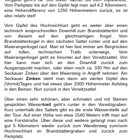
Vom Parkplatz bis auf den Gipfel legt man auf 4,2 Kilometern,
eine Höhendifferenz von 1250 Höhenmetern zurück, es ist
also relativ steil!
Vom Gipfel des Hochreichhart geht es weiter über einen
technisch anspruchsvollen Downhill zum Brandstättertörl und
von diesem auf den gleichnamigen Kogel. Vom
Brandstätterkogel in den nächsten Sattel runter und auf den
Maierangerkogel rauf. Man ist hier fast immer am Bergrücken
auf tollen, technischen Trails unterwegs. Vom
Maierangerkogel geht es hinunter auf den Vorwitzsattel. Von
hier kann man sich an den Downhill zurück zum
Ausganspunkt machen, oder eben noch ca. 330 Hm auf den
Seckauer Zinken über den Maiersteig in Angriff nehmen. Am
Seckauer
Zinken
steht man dann am vierten Gipfel des
(Vormit)Tages und hat etwas über 2000 Höhenmeter Aufstieg
in den Beinen. Nun zurück in den Vorwitzsattel.
Über einen sehr schönen, aber schmalen und mit Steinen
gespickten Wiesen
trail
geht's runter in den Vorwitzgraben.
Kurz unterhalb des Sattels gibt es die erste Wasserstelle auf
der Tour. Auf einer Höhe von etwa 1540 Metern trifft man auf
eine Forststraße. Über diese und weitere gelangt man nach
gut 5 Kilometern wieder zurück zum Wanderweg zum/vom
Hochreichhart im Brandstättergraben und zurück zum
Parkplatz.