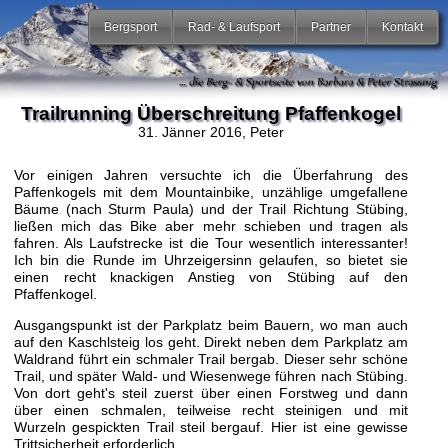
Bergsport
Rad- & Laufsport
Partner
Kontakt
Trailrunning Überschreitung Pfaffenkogel
31. Jänner 2016
, Peter
Vor einigen Jahren versuchte ich die Überfahrung des
Paffenkogels mit dem Mountainbike, unzählige umgefallene
Bäume (nach Sturm Paula) und der Trail Richtung Stübing,
ließen mich das Bike aber mehr schieben und tragen als
fahren. Als Laufstrecke ist die Tour wesentlich interessanter!
Ich bin die Runde im Uhrzeigersinn gelaufen, so bietet sie
einen recht knackigen Anstieg von Stübing auf den
Pfaffenkogel.
Ausgangspunkt ist der Parkplatz beim Bauern, wo man auch
auf den Kaschlsteig los geht. Direkt neben dem Parkplatz am
Waldrand führt ein schmaler Trail bergab. Dieser sehr schöne
Trail, und später Wald- und Wiesenwege führen nach Stübing.
Von dort geht's steil zuerst über einen Forstweg und dann
über einen schmalen, teilweise recht steinigen und mit
Wurzeln gespickten Trail steil bergauf. Hier ist eine gewisse
Trittsicherheit erforderlich.