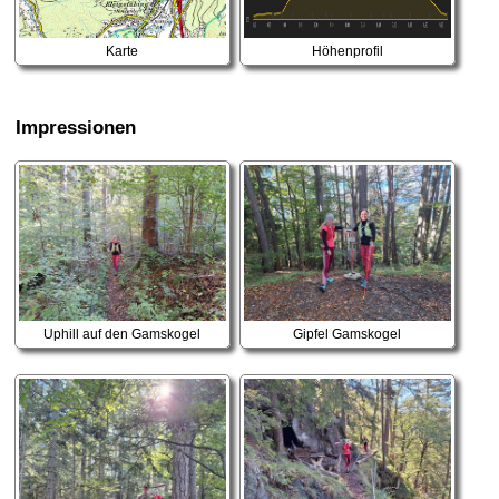
Karte
Höhenprofil
Impressionen
Uphill auf den Gamskogel
Gipfel Gamskogel