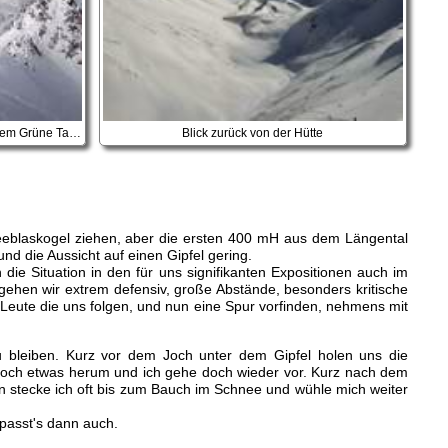
Blick auf den Hohen Seeblaskogel mit dem Grüne Tatzen Ferner
Blick zurück von der Hütte
Seeblaskogel ziehen, aber die ersten 400 mH aus dem Längental
d die Aussicht auf einen Gipfel gering.
ie Situation in den für uns signifikanten Expositionen auch im
hen wir extrem defensiv, große Abstände, besonders kritische
 Leute die uns folgen, und nun eine Spur vorfinden, nehmens mit
 bleiben. Kurz vor dem Joch unter dem Gipfel holen uns die
 doch etwas herum und ich gehe doch wieder vor. Kurz nach dem
ann stecke ich oft bis zum Bauch im Schnee und wühle mich weiter
 passt's dann auch.