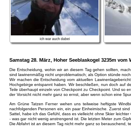
ich war auch dabei
Samstag 28. März
, Hoher Seeblaskogel 3235m vom W
Die Entscheidung, wohin wir an diesem Tag gehen sollten, mach
sind lawinenmäßig nicht unproblematisch; als Option stünde noch
Wir machen die Entscheidung vom aktuellen Lawinenlagebericht a
Hochgebirge entspannt haben. Wir beschließen, nun doch auf de
Teile überhaupt einzeln von Checkpoint zu Checkpoint. Und so er
der Vorsicht nicht mehr ganz so ernst, aber wenn schon eine Spur d
Am Grüne Tatzen Ferner wehen uns teilweise heftigste Windb
nachfolgenden Personen ein, ein paar Einheimische. Zuerst sind
Sattel, habe ich das Gefühl, dass es vielleicht ohne Skier leicht
- was gar nicht wenig anstrengend ist. Die letzten Meter zum Gipfe
Die Abfahrt ist an diesem Tag nicht mehr ganz so berauschend, tei