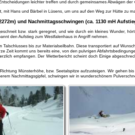
Entscheidungen leichter treffen und durch gemeinsames Abwägen der ve
hrt, mit Hans und Bärbel in Lüsens, um uns auf den Weg zur Hütte zu m
2272m) und Nachmittagsschwingen (ca. 1130 mH Aufstieg
geschneit bzw. stark geregnet, und wie durch ein kleines Wunder, hö
annt den Aufstieg zum Westfalenhaus in Angriff nehmen.
n Talschlusses bis zur Materialseilbahn. Diese transportiert auf Wun
ze Zeit kommt uns bereits eine, von den pulvrigen Abfahrtsbedingunge
herzlich empfangen. Der Wetterbericht scheint doch Einige abgeschrec
 Richtung Münsterhöhe, bzw. Seetalspitze aufzusteigen. Wir gehen bi
erem Nachmittagsgipfel, schwingen wir in wunderschönem Pulverschne