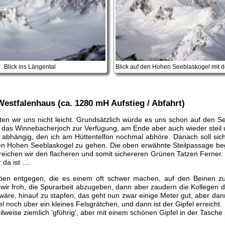
Blick ins Längental
estfalenhaus (ca. 1280 mH Aufstieg / Abfahrt)
ten wir uns nicht leicht. Grundsätzlich würde es uns schon auf den 
 das Winnebacherjoch zur Verfügung, am Ende aber auch wieder steil un
bhängig, den ich am Hüttentelfon nochmal abhöre. Danach soll sich d
n Hohen Seeblaskogel zu gehen. Die oben erwähnte Steilpassage bege
reichen wir den flacheren und somit sichereren Grünen Tatzen Ferner.
a ist ....
öen entgegen, die es einem oft schwer machen, auf den Beinen zu
 wir froh, die Spurarbeit abzugeben, dann aber zaudern die Kollegen
er wäre, hinauf zu stapfen; das geht nun zwar einige Meter gut, aber d
l noch über ein kleines Felsgrätchen, und dann ist der Gipfel erreicht.
lweise ziemlich 'gführig', aber mit einem schönen Gipfel in der Tasche