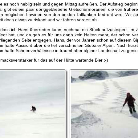
te es noch neblig sein und gegen Mittag aufreißen. Der Aufstieg beginnt
al gibt es ein paar übriggebliebene Gletschermoränen, die von frühe
n möglichen Lawinen von den beiden Talflanken bedroht wird. Wir spur
 doch etwas zu riskant und wir fahren vorerst ab.
n, dass ich Hans überreden kann, nochmal ein Stück aufzusteigen. Im 
egt hat, und da gab es für uns dann kein Halten mehr, der schon verl
rliegenden Seite entgegen, Hans, der vor Jahren schon auf diesem Gipf
mhafte Aussicht über die tief verschneiten Stubaier Alpen. Nach kurze
aumhafte Schneeverhältnisse in traumhafter alpiner Landschaft zu geni
acksverstärker für das auf der Hütte wartende Bier ;-)