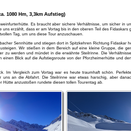
a. 1080 Hm, 3,3km Aufstieg)
einfurterhütte. Es braucht aber sichere Verhältnisse, um sicher in u
e uns erzählt, dass er am Vortag bis in den oberen Teil des Fidaskars
htvollen Tag, um uns diese Tour anzuschauen.
acher Sennhütte und stiegen dort in Spitzkehren Richtung Fidaskar ho
aufzusteigen. Wir stießen in dem Bereich auf eine kleine Gruppe, die
eiler zu werden und mündet in die erwähnte Steilrinne. Die Verhältniss
n einen Blick auf die Aufstiegsroute von der Pforzheimerhütte und den
ück. Im Vergleich zum Vortag war es heute traumhaft schön. Perfekte
r uns an die Abfahrt. Die Steilrinne war etwas harschig, aber dana
r Hütte anzustoßen rundete diesen tollen Tourentag ab.