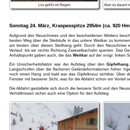
Los geht's im Regen
Sonntag 24. März, Kraspesspitze 2954m (ca. 920 Hm,
Aufgrund des Neuschnees und des bescheidenen Wetters beschl
besten Weg über die Steilstufe in das untere Weitkar zu kommen
am besten über diesen Steilhang geht. Durch den Neuschnee wa
Verlauf, bis wir rechts Richtung Zwieselbachalm querten. Das Ge
Anhaltspunkt gaben auch, die das
Weitkar
auf der orogr. linken 
Ein Unsicherheitsfaktor war der Aufstieg über den
Gipfelhang
Langschrofen über die flacheren Geländeformationen höher. Irge
noch einen Hang und bald war das Gipfelkreuz sichtbar. Über de
Fenster mit besserer Sicht, was für die Abfahrt schon ein Vorteil s
Die Abfahrt gestaltete sich durch die bessere Sicht und den Neusc
Verhältnissen sicher auch eine Option für den Aufstieg.