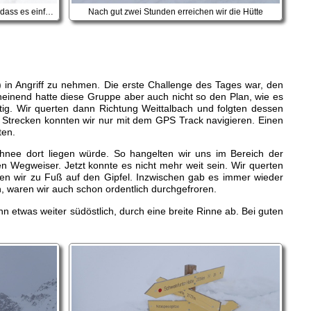
Leider stollen die nassen Felle so stark, dass es einfacher ist, die Ski zu tragen
Nach gut zwei Stunden erreichen wir die Hütte
) in Angriff zu nehmen. Die erste Challenge des Tages war, den
heinend hatte diese Gruppe aber auch nicht so den Plan, wie es
ig. Wir querten dann Richtung Weittalbach und folgten dessen
te Strecken konnten wir nur mit dem GPS Track navigieren. Einen
ten.
schnee dort liegen würde. So hangelten wir uns im Bereich der
 Wegweiser. Jetzt konnte es nicht mehr weit sein. Wir querten
ften wir zu Fuß auf den Gipfel. Inzwischen gab es immer wieder
ren, waren wir auch schon ordentlich durchgefroren.
nn etwas weiter südöstlich, durch eine breite Rinne ab. Bei guten