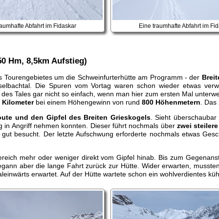
raumhafte Abfahrt im Fidaskar
Eine traumhafte Abfahrt im Fi
50 Hm, 8,5km Aufstieg)
des Tourengebietes um die Schweinfurterhütte am Programm - der
Breit
elbachtal. Die Spuren vom Vortag waren schon wieder etwas verweh
h des Tales gar nicht so einfach, wenn man hier zum ersten Mal unterwe
 Kilometer
bei einem Höhengewinn von rund
800 Höhenmetern
. Das 
oute und den Gipfel des Breiten Grieskogels
. Sieht überschaubar
ieg in Angriff nehmen konnten. Dieser führt nochmals über
zwei steile
gut besucht. Der letzte Aufschwung erforderte nochmals etwas Gesc
Bereich mehr oder weniger direkt vom Gipfel hinab. Bis zum Gegenans
gann aber die lange Fahrt zurück zur Hütte. Wider erwarten, mussten
inwärts erwartet. Auf der Hütte wartete schon ein wohlverdientes kühl