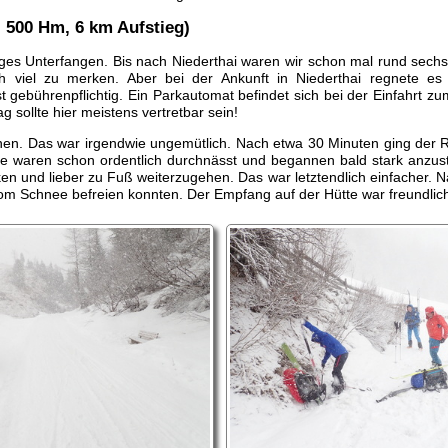
. 500 Hm, 6 km Aufstieg)
eriges Unterfangen. Bis nach Niederthai waren wir schon mal rund se
ch viel zu merken. Aber bei der Ankunft in Niederthai regnete es
st gebührenpflichtig. Ein Parkautomat befindet sich bei der Einfahrt zu
g sollte hier meistens vertretbar sein!
. Das war irgendwie ungemütlich. Nach etwa 30 Minuten ging der Rege
Felle waren schon ordentlich durchnässt und begannen bald stark anzus
en und lieber zu Fuß weiterzugehen. Das war letztendlich einfacher. N
vom Schnee befreien konnten. Der Empfang auf der Hütte war freundlic