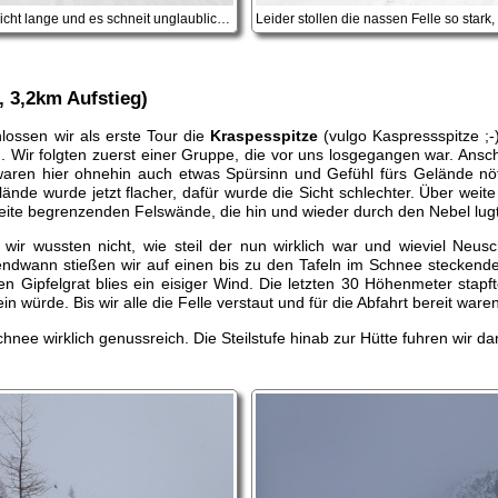
Aber es dauert nicht lange und es schneit unglaublich stark
 3,2km Aufstieg)
ossen wir als erste Tour die
Kraspesspitze
(vulgo Kaspressspitze ;-
. Wir folgten zuerst einer Gruppe, die vor uns losgegangen war. Ansc
ren hier ohnehin auch etwas Spürsinn und Gefühl fürs Gelände nöt
lände wurde jetzt flacher, dafür wurde die Sicht schlechter. Über wei
Seite begrenzenden Felswände, die hin und wieder durch den Nebel lug
, wir wussten nicht, wie steil der nun wirklich war und wieviel Neu
ndwann stießen wir auf einen bis zu den Tafeln im Schnee steckenden
n Gipfelgrat blies ein eisiger Wind. Die letzten 30 Höhenmeter stap
ein würde. Bis wir alle die Felle verstaut und für die Abfahrt bereit wa
hnee wirklich genussreich. Die Steilstufe hinab zur Hütte fuhren wir da